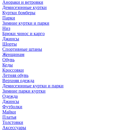
Анораки и ветровки
Демисезонные куртки
Куртки бомберы
Парки
Зимние куртки и парки
Низ
Брюки чинос и карго
Джинсы
Шорты
Спортивные штаны
Женщинам
Обувь
Кеды
Кроссовки
Летняя обувь
Верхняя одежда
Демисезонные куртки и парки
Зимние парки куртки
Одежда
Джинсы
Футболки
Майки
Платья
Толстовки
Аксессуары