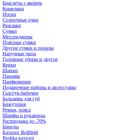
Браслеты с якорем
Кошельки
Носки
Солнечные очки
Рюкзаки
Сумки
Мессенджеры
Поясные сумки
Другие сумки и пеналы
Наручные часы
Головные уборы и другое
Кепки
Шапки
Панамы
Парфюмерия
Подарочные наборы и аксессуары
Галстук-бабочки
Бальзамы для губ
Бижутерия
Ремни, пояса
Шарфы и рукавицы
Распродажа до -70%
Бренды
Каталог Bellfield
Beshka каталог