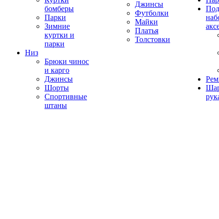
Джинсы
бомберы
Под
Футболки
Парки
наб
Майки
Зимние
акс
Платья
куртки и
Толстовки
парки
Низ
Брюки чинос
и карго
Джинсы
Рем
Шорты
Ша
Спортивные
рук
штаны