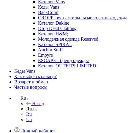
Каталог Vans
Кеды Vans
BackCourt
CROPP town - стильная молодежная одежда
Каталог Dakine
Drop Dead Clothing
Каталог H&M;
Молодежная одежда Reserved
Каталог SPIRAL
Anchor Stuff
Empyre
ESCAPE - бренд одежды
Каталог OUTFITS LIMITED
Кеды Vans
Как выбрать размер?
Возврат и обмен
Частые вопросы
Ru
Назад
Язык
Ru
Ua
Личный кабинет