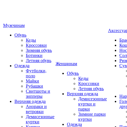
Мужчинам
Аксессуа
Обувь
Кеды
Бра
Кроссовки
Кош
Зимняя обувь
Нос
Ботинки
Сол
Летняя обувь
Рюк
Женщинам
Одежда
Су
Футболки,
Обувь
поло
Кеды
Майки
Кроссовки
Рубашки
Летняя обувь
Свитшоты и
Верхняя одежда
зипперы
Нар
Демисезонные
Верхняя одежда
Гол
куртки и
Анораки и
дру
парки
ветровки
Зимние парки
Демисезонные
куртки
куртки
Одежда
Куртки
Пар