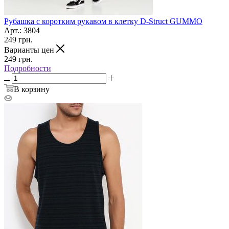
Рубашка c коротким рукавом в клетку D-Struct GUMMO
Арт.: 3804
249
грн.
Варианты цен
249
грн.
Подробности
В корзину