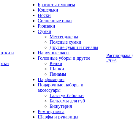
Браслеты с якорем
Кошельки
Носки
Солнечные очки
Рюкзаки
Сумки
Мессенджеры
Поясные сумки
Другие сумки и пеналы
ртки и
Наручные часы
Распродажа 
Головные уборы и другое
-70%
ртки
Кепки
Шапки
Панамы
Парфюмерия
Подарочные наборы и
аксессуары
Галстук-бабочки
Бальзамы для губ
Бижутерия
Ремни, пояса
Шарфы и рукавицы