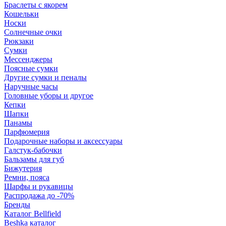
Браслеты с якорем
Кошельки
Носки
Солнечные очки
Рюкзаки
Сумки
Мессенджеры
Поясные сумки
Другие сумки и пеналы
Наручные часы
Головные уборы и другое
Кепки
Шапки
Панамы
Парфюмерия
Подарочные наборы и аксессуары
Галстук-бабочки
Бальзамы для губ
Бижутерия
Ремни, пояса
Шарфы и рукавицы
Распродажа до -70%
Бренды
Каталог Bellfield
Beshka каталог