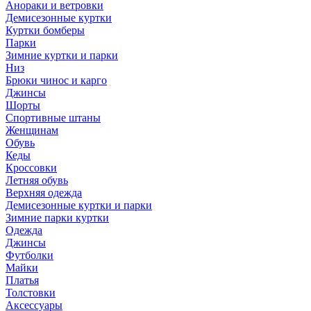
Анораки и ветровки
Демисезонные куртки
Куртки бомберы
Парки
Зимние куртки и парки
Низ
Брюки чинос и карго
Джинсы
Шорты
Спортивные штаны
Женщинам
Обувь
Кеды
Кроссовки
Летняя обувь
Верхняя одежда
Демисезонные куртки и парки
Зимние парки куртки
Одежда
Джинсы
Футболки
Майки
Платья
Толстовки
Аксессуары