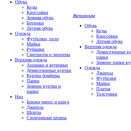
Обувь
Кеды
Кроссовки
Женщинам
Зимняя обувь
Ботинки
Обувь
Летняя обувь
Кеды
Одежда
Кроссовки
Футболки, поло
Летняя обувь
Майки
Верхняя одежда
Рубашки
Демисезонные ку
Свитшоты и зипперы
парки
Верхняя одежда
Зимние парки ку
Анораки и ветровки
Одежда
Демисезонные куртки
Джинсы
Куртки бомберы
Футболки
Парки
Майки
Зимние куртки и
Платья
парки
Толстовки
Низ
Брюки чинос и карго
Джинсы
Шорты
Спортивные штаны