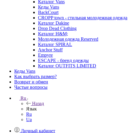
Каталог Vans
Кеды Vans
BackCourt
CROPP town - стильная молодежная одежда
Каталог Dakine
Drop Dead Clothing
Каталог H&M;
Молодежная одежда Reserved
Каталог SPIRAL
Anchor Stuff
Empyre
ESCAPE - бренд одежды
Каталог OUTFITS LIMITED
Кеды Vans
Как выбрать размер?
Возврат и обмен
Частые вопросы
Ru
Назад
Язык
Ru
Ua
Личный кабинет