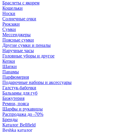
Браслеты с якорем
Кошельки
Носки
Солнечные очки
Рюкзаки
Сумки
Мессенджеры
Поясные сумки
Другие сумки и пеналы
Наручные часы
Головные уборы и другое
Кепки
Шапки
Панамы
Парфюмерия
Подарочные наборы и аксессуары
Галстук-бабочки
Бальзамы для губ
Бижутерия
Ремни, пояса
Шарфы и рукавицы
Распродажа до -70%
Бренды
Каталог Bellfield
Beshka каталог