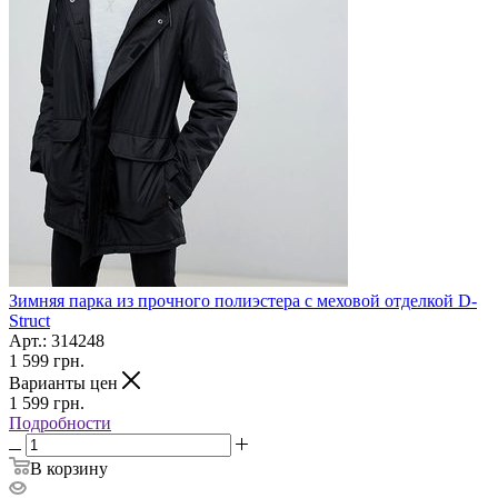
Зимняя парка из прочного полиэстера с меховой отделкой D-
Struct
Арт.: 314248
1 599
грн.
Варианты цен
1 599
грн.
Подробности
В корзину