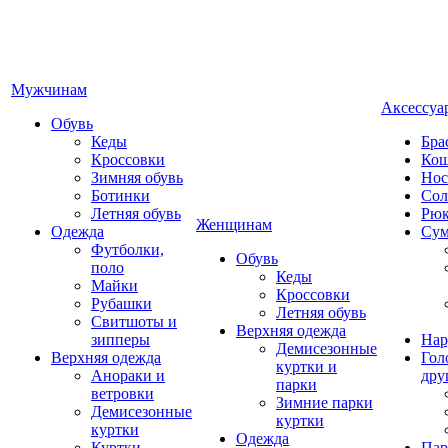
Мужчинам
Аксессуа
Обувь
Кеды
Бра
Кроссовки
Кош
Зимняя обувь
Нос
Ботинки
Сол
Летняя обувь
Рюк
Женщинам
Одежда
Су
Футболки,
Обувь
поло
Кеды
Майки
Кроссовки
Рубашки
Летняя обувь
Свитшоты и
Верхняя одежда
зипперы
Нар
Демисезонные
Верхняя одежда
Гол
куртки и
Анораки и
дру
парки
ветровки
Зимние парки
Демисезонные
куртки
куртки
Одежда
Куртки
Пар