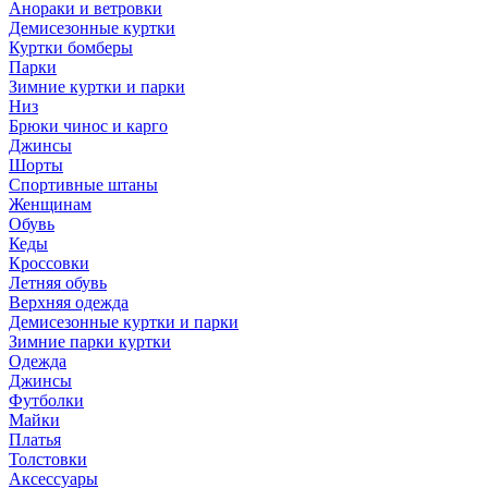
Анораки и ветровки
Демисезонные куртки
Куртки бомберы
Парки
Зимние куртки и парки
Низ
Брюки чинос и карго
Джинсы
Шорты
Спортивные штаны
Женщинам
Обувь
Кеды
Кроссовки
Летняя обувь
Верхняя одежда
Демисезонные куртки и парки
Зимние парки куртки
Одежда
Джинсы
Футболки
Майки
Платья
Толстовки
Аксессуары