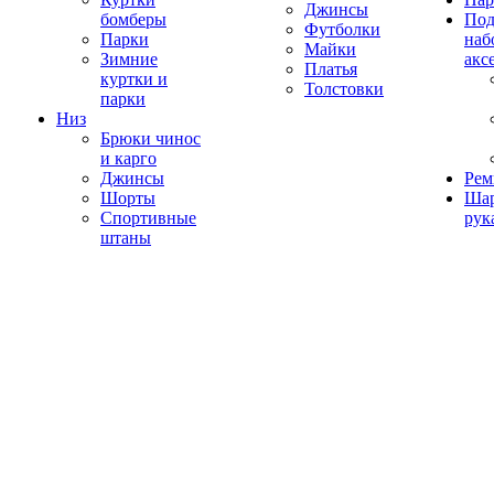
Джинсы
бомберы
Под
Футболки
Парки
наб
Майки
Зимние
акс
Платья
куртки и
Толстовки
парки
Низ
Брюки чинос
и карго
Джинсы
Рем
Шорты
Ша
Спортивные
рук
штаны