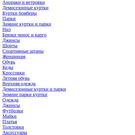
Анораки и ветровки
Демисезонные куртки
Куртки бомберы
Парки
Зимние куртки и парки
Низ
Брюки чинос и карго
Джинсы
Шорты
Спортивные штаны
Женщинам
Обувь
Кеды
Кроссовки
Летняя обувь
Верхняя одежда
Демисезонные куртки и парки
Зимние парки куртки
Одежда
Джинсы
Футболки
Майки
Платья
Толстовки
Аксессуары