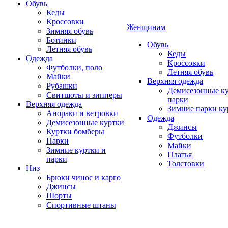
Обувь
Кеды
Кроссовки
Женщинам
Зимняя обувь
Ботинки
Обувь
Летняя обувь
Кеды
Одежда
Кроссовки
Футболки, поло
Летняя обувь
Майки
Верхняя одежда
Рубашки
Демисезонные ку
Свитшоты и зипперы
парки
Верхняя одежда
Зимние парки ку
Анораки и ветровки
Одежда
Демисезонные куртки
Джинсы
Куртки бомберы
Футболки
Парки
Майки
Зимние куртки и
Платья
парки
Толстовки
Низ
Брюки чинос и карго
Джинсы
Шорты
Спортивные штаны