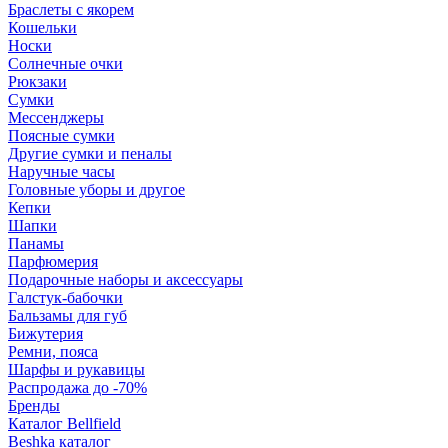
Браслеты с якорем
Кошельки
Носки
Солнечные очки
Рюкзаки
Сумки
Мессенджеры
Поясные сумки
Другие сумки и пеналы
Наручные часы
Головные уборы и другое
Кепки
Шапки
Панамы
Парфюмерия
Подарочные наборы и аксессуары
Галстук-бабочки
Бальзамы для губ
Бижутерия
Ремни, пояса
Шарфы и рукавицы
Распродажа до -70%
Бренды
Каталог Bellfield
Beshka каталог