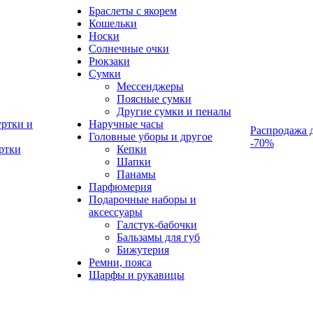
Браслеты с якорем
Кошельки
Носки
Солнечные очки
Рюкзаки
Сумки
Мессенджеры
Поясные сумки
Другие сумки и пеналы
ртки и
Наручные часы
Распродажа 
Головные уборы и другое
-70%
ртки
Кепки
Шапки
Панамы
Парфюмерия
Подарочные наборы и
аксессуары
Галстук-бабочки
Бальзамы для губ
Бижутерия
Ремни, пояса
Шарфы и рукавицы