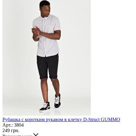
Рубашка c коротким рукавом в клетку D-Struct GUMMO
Арт.: 3804
249
грн.