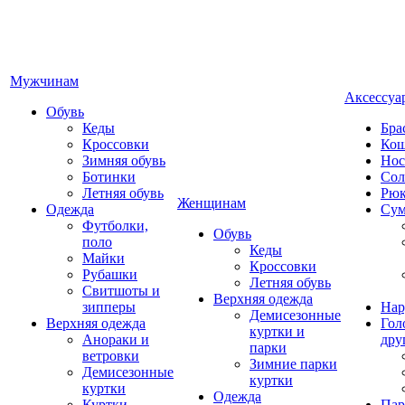
Мужчинам
Аксессуа
Обувь
Кеды
Бра
Кроссовки
Кош
Зимняя обувь
Нос
Ботинки
Сол
Летняя обувь
Рюк
Женщинам
Одежда
Су
Футболки,
Обувь
поло
Кеды
Майки
Кроссовки
Рубашки
Летняя обувь
Свитшоты и
Верхняя одежда
зипперы
Нар
Демисезонные
Верхняя одежда
Гол
куртки и
Анораки и
дру
парки
ветровки
Зимние парки
Демисезонные
куртки
куртки
Одежда
Куртки
Пар