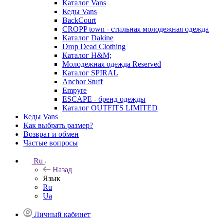
Каталог Vans
Кеды Vans
BackCourt
CROPP town - стильная молодежная одежда
Каталог Dakine
Drop Dead Clothing
Каталог H&M;
Молодежная одежда Reserved
Каталог SPIRAL
Anchor Stuff
Empyre
ESCAPE - бренд одежды
Каталог OUTFITS LIMITED
Кеды Vans
Как выбрать размер?
Возврат и обмен
Частые вопросы
Ru
Назад
Язык
Ru
Ua
Личный кабинет