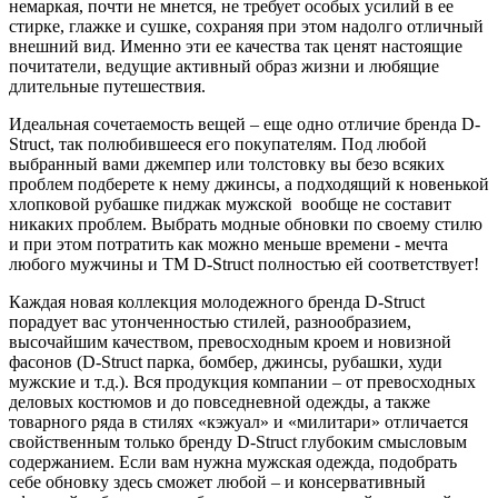
немаркая, почти не мнется, не требует особых усилий в ее
стирке, глажке и сушке, сохраняя при этом надолго отличный
внешний вид. Именно эти ее качества так ценят настоящие
почитатели, ведущие активный образ жизни и любящие
длительные путешествия.
Идеальная сочетаемость вещей – еще одно отличие бренда D-
Struct, так полюбившееся его покупателям. Под любой
выбранный вами джемпер или толстовку вы безо всяких
проблем подберете к нему джинсы, а подходящий к новенькой
хлопковой рубашке пиджак мужской вообще не составит
никаких проблем. Выбрать модные обновки по своему стилю
и при этом потратить как можно меньше времени - мечта
любого мужчины и ТМ D-Struct полностью ей соответствует!
Каждая новая коллекция молодежного бренда D-Struct
порадует вас утонченностью стилей, разнообразием,
высочайшим качеством, превосходным кроем и новизной
фасонов (D-Struct парка, бомбер, джинсы, рубашки, худи
мужские и т.д.). Вся продукция компании – от превосходных
деловых костюмов и до повседневной одежды, а также
товарного ряда в стилях «кэжуал» и «милитари» отличается
свойственным только бренду D-Struct глубоким смысловым
содержанием. Если вам нужна мужская одежда, подобрать
себе обновку здесь сможет любой – и консервативный