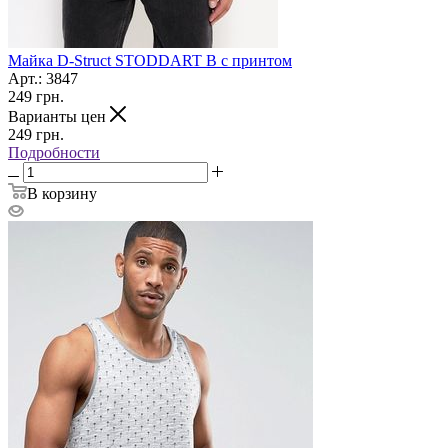
Майка D-Struct STODDART B с принтом
Арт.: 3847
249
грн.
Варианты цен
249
грн.
Подробности
В корзину