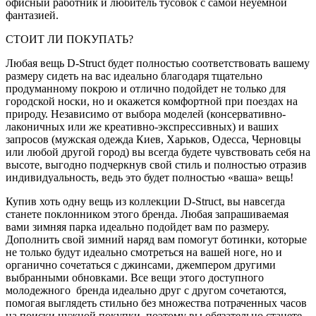
офисный работник и любитель тусовок с самой неуемной
фантазией.
СТОИТ ЛИ ПОКУПАТЬ?
Любая вещь D-Struct будет полностью соответствовать вашему
размеру сидеть на вас идеально благодаря тщательно
продуманному покрою и отлично подойдет не только для
городской носки, но и окажется комфортной при поездах на
природу. Независимо от выбора моделей (консервативно-
лаконичных или же креативно-экспрессивных) и ваших
запросов (мужская одежда Киев, Харьков, Одесса, Черновцы
или любой другой город) вы всегда будете чувствовать себя на
высоте, выгодно подчеркнув свой стиль и полностью отразив
индивидуальность, ведь это будет полностью «ваша» вещь!
Купив хоть одну вещь из коллекции D-Struct, вы навсегда
станете поклонником этого бренда. Любая запрашиваемая
вами зимняя парка идеально подойдет вам по размеру.
Дополнить свой зимний наряд вам помогут ботинки, которые
не только будут идеально смотреться на вашей ноге, но и
органично сочетаться с джинсами, джемпером другими
выбранными обновками. Все вещи этого доступного
молодежного бренда идеально друг с другом сочетаются,
помогая выглядеть стильно без множества потраченных часов
на поиски нужной покупки, поэтому вы обязательно станете