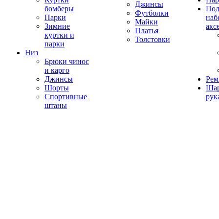
Джинсы
бомберы
Под
Футболки
Парки
наб
Майки
Зимние
акс
Платья
куртки и
Толстовки
парки
Низ
Брюки чинос
и карго
Джинсы
Рем
Шорты
Ша
Спортивные
рук
штаны