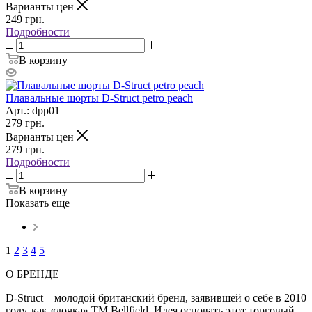
Варианты цен
249
грн.
Подробности
В корзину
Плавальные шорты D-Struct petro peach
Арт.: dpp01
279
грн.
Варианты цен
279
грн.
Подробности
В корзину
Показать еще
1
2
3
4
5
О БРЕНДЕ
D-Struct – молодой британский бренд, заявившей о себе в 2010
году, как «дочка» ТМ Bellfield. Идея основать этот торговый