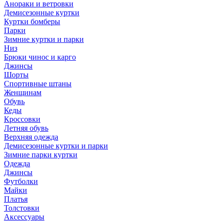
Анораки и ветровки
Демисезонные куртки
Куртки бомберы
Парки
Зимние куртки и парки
Низ
Брюки чинос и карго
Джинсы
Шорты
Спортивные штаны
Женщинам
Обувь
Кеды
Кроссовки
Летняя обувь
Верхняя одежда
Демисезонные куртки и парки
Зимние парки куртки
Одежда
Джинсы
Футболки
Майки
Платья
Толстовки
Аксессуары