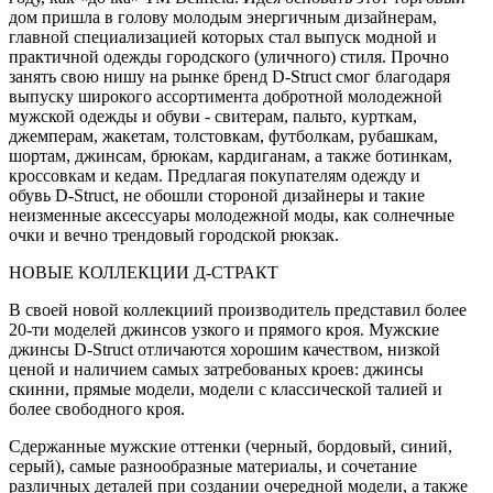
дом пришла в голову молодым энергичным дизайнерам,
главной специализацией которых стал выпуск модной и
практичной одежды городского (уличного) стиля. Прочно
занять свою нишу на рынке бренд D-Struct смог благодаря
выпуску широкого ассортимента добротной молодежной
мужской одежды и обуви - свитерам, пальто, курткам,
джемперам, жакетам, толстовкам, футболкам, рубашкам,
шортам, джинсам, брюкам, кардиганам, а также ботинкам,
кроссовкам и кедам. Предлагая покупателям одежду и
обувь D-Struct, не обошли стороной дизайнеры и такие
неизменные аксессуары молодежной моды, как солнечные
очки и вечно трендовый городской рюкзак.
НОВЫЕ КОЛЛЕКЦИИ Д-СТРАКТ
В своей новой коллекциий производитель представил более
20-ти моделей джинсов узкого и прямого кроя. Мужские
джинсы D-Struct отличаются хорошим качеством, низкой
ценой и наличием самых затребованых кроев: джинсы
скинни, прямые модели, модели с классической талией и
более свободного кроя.
Сдержанные мужские оттенки (черный, бордовый, синий,
серый), самые разнообразные материалы, и сочетание
различных деталей при создании очередной модели, а также