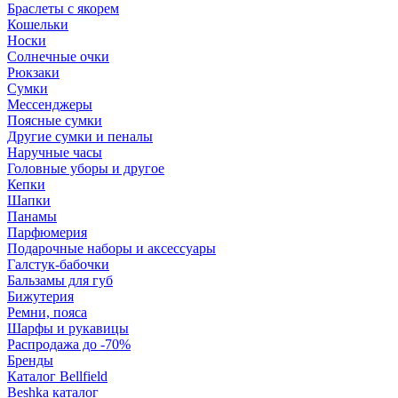
Браслеты с якорем
Кошельки
Носки
Солнечные очки
Рюкзаки
Сумки
Мессенджеры
Поясные сумки
Другие сумки и пеналы
Наручные часы
Головные уборы и другое
Кепки
Шапки
Панамы
Парфюмерия
Подарочные наборы и аксессуары
Галстук-бабочки
Бальзамы для губ
Бижутерия
Ремни, пояса
Шарфы и рукавицы
Распродажа до -70%
Бренды
Каталог Bellfield
Beshka каталог