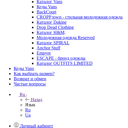
Каталог Vans
Кеды Vans
BackCourt
CROPP town - стильная молодежная одежда
Каталог Dakine
Drop Dead Clothing
Каталог H&M;
Молодежная одежда Reserved
Каталог SPIRAL
Anchor Stuff
Empyre
ESCAPE - бренд одежды
Каталог OUTFITS LIMITED
Кеды Vans
Как выбрать размер?
Возврат и обмен
Частые вопросы
Ru
Назад
Язык
Ru
Ua
Личный кабинет