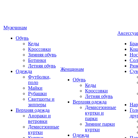
Мужчинам
Аксессуа
Обувь
Кеды
Бра
Кроссовки
Кош
Зимняя обувь
Нос
Ботинки
Сол
Летняя обувь
Рюк
Женщинам
Одежда
Су
Футболки,
Обувь
поло
Кеды
Майки
Кроссовки
Рубашки
Летняя обувь
Свитшоты и
Верхняя одежда
зипперы
Нар
Демисезонные
Верхняя одежда
Гол
куртки и
Анораки и
дру
парки
ветровки
Зимние парки
Демисезонные
куртки
куртки
Одежда
Куртки
Пар