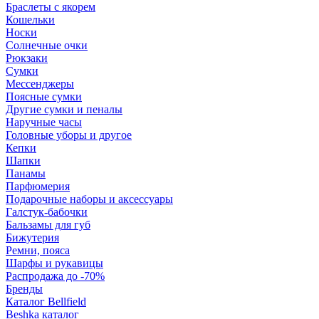
Браслеты с якорем
Кошельки
Носки
Солнечные очки
Рюкзаки
Сумки
Мессенджеры
Поясные сумки
Другие сумки и пеналы
Наручные часы
Головные уборы и другое
Кепки
Шапки
Панамы
Парфюмерия
Подарочные наборы и аксессуары
Галстук-бабочки
Бальзамы для губ
Бижутерия
Ремни, пояса
Шарфы и рукавицы
Распродажа до -70%
Бренды
Каталог Bellfield
Beshka каталог