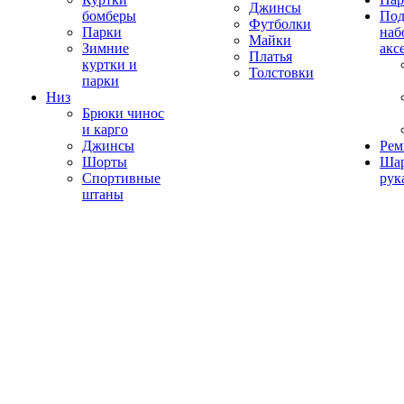
Джинсы
бомберы
Под
Футболки
Парки
наб
Майки
Зимние
акс
Платья
куртки и
Толстовки
парки
Низ
Брюки чинос
и карго
Джинсы
Рем
Шорты
Ша
Спортивные
рук
штаны