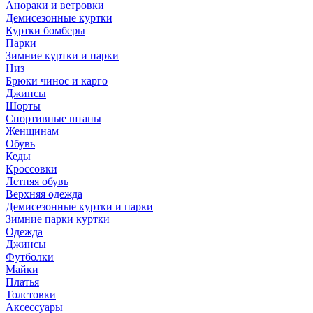
Анораки и ветровки
Демисезонные куртки
Куртки бомберы
Парки
Зимние куртки и парки
Низ
Брюки чинос и карго
Джинсы
Шорты
Спортивные штаны
Женщинам
Обувь
Кеды
Кроссовки
Летняя обувь
Верхняя одежда
Демисезонные куртки и парки
Зимние парки куртки
Одежда
Джинсы
Футболки
Майки
Платья
Толстовки
Аксессуары