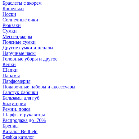
Браслеты с якорем
Кошельки
Носки
Солнечные очки
Рюкзаки
Сумки
Мессенджеры
Поясные сумки
Другие сумки и пеналы
Наручные часы
Головные уборы и другое
Кепки
Шапки
Панамы
Парфюмерия
Подарочные наборы и аксессуары
Галстук-бабочки
Бальзамы для губ
Бижутерия
Ремни, пояса
Шарфы и рукавицы
Распродажа до -70%
Бренды
Каталог Bellfield
Beshka каталог