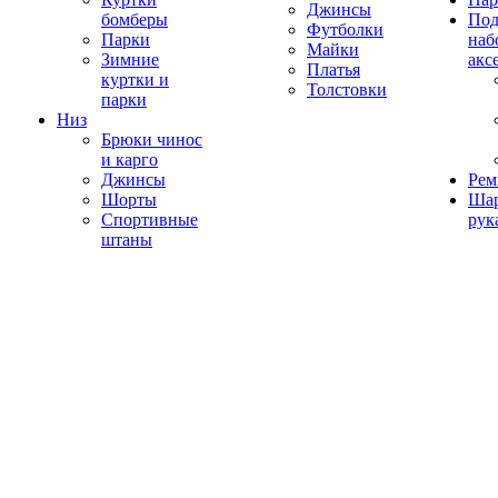
Джинсы
бомберы
Под
Футболки
Парки
наб
Майки
Зимние
акс
Платья
куртки и
Толстовки
парки
Низ
Брюки чинос
и карго
Джинсы
Рем
Шорты
Ша
Спортивные
рук
штаны