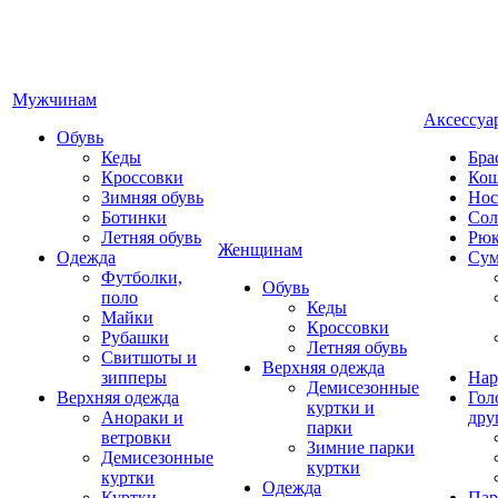
Мужчинам
Аксессуа
Обувь
Кеды
Бра
Кроссовки
Кош
Зимняя обувь
Нос
Ботинки
Сол
Летняя обувь
Рюк
Женщинам
Одежда
Су
Футболки,
Обувь
поло
Кеды
Майки
Кроссовки
Рубашки
Летняя обувь
Свитшоты и
Верхняя одежда
зипперы
Нар
Демисезонные
Верхняя одежда
Гол
куртки и
Анораки и
дру
парки
ветровки
Зимние парки
Демисезонные
куртки
куртки
Одежда
Куртки
Пар