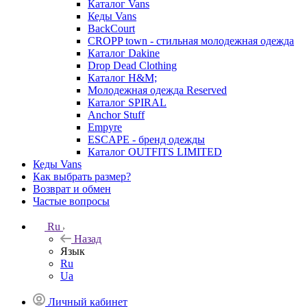
Каталог Vans
Кеды Vans
BackCourt
CROPP town - стильная молодежная одежда
Каталог Dakine
Drop Dead Clothing
Каталог H&M;
Молодежная одежда Reserved
Каталог SPIRAL
Anchor Stuff
Empyre
ESCAPE - бренд одежды
Каталог OUTFITS LIMITED
Кеды Vans
Как выбрать размер?
Возврат и обмен
Частые вопросы
Ru
Назад
Язык
Ru
Ua
Личный кабинет