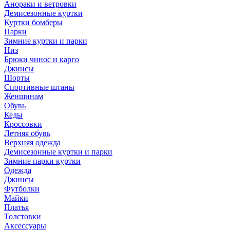
Анораки и ветровки
Демисезонные куртки
Куртки бомберы
Парки
Зимние куртки и парки
Низ
Брюки чинос и карго
Джинсы
Шорты
Спортивные штаны
Женщинам
Обувь
Кеды
Кроссовки
Летняя обувь
Верхняя одежда
Демисезонные куртки и парки
Зимние парки куртки
Одежда
Джинсы
Футболки
Майки
Платья
Толстовки
Аксессуары