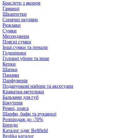
Браслети з якорем
Гаманці
Шкарпетки
Сонячні окуляри
Рюкзаки
Сумки
Месенджери
Поясні сумки
Інші сумки та пенали
Годинники
Головні убори та інше
Кепки
Шапки
Панами
Парфумерія
Подарункові набори та аксесуари
Краватки-метелики
Бальзами для губ
Біжутерія
Ремні, пояса
Шарфи, бафи та рукавиці
Розпродаж до -70%
Бренди
Каталог одяг Bellfield
Beshka каталог