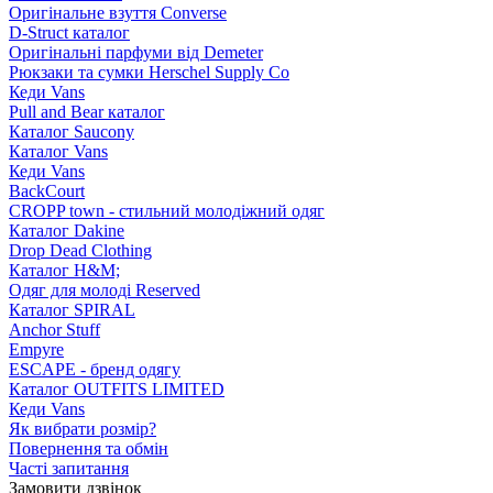
Оригінальне взуття Converse
D-Struct каталог
Оригінальні парфуми від Demeter
Рюкзаки та сумки Herschel Supply Co
Кеди Vans
Pull and Bear каталог
Каталог Saucony
Каталог Vans
Кеди Vans
BackCourt
CROPP town - стильний молодіжний одяг
Каталог Dakine
Drop Dead Clothing
Каталог H&M;
Одяг для молоді Reserved
Каталог SPIRAL
Anchor Stuff
Empyre
ESCAPE - бренд одягу
Каталог OUTFITS LIMITED
Кеди Vans
Як вибрати розмір?
Повернення та обмін
Часті запитання
Замовити дзвінок