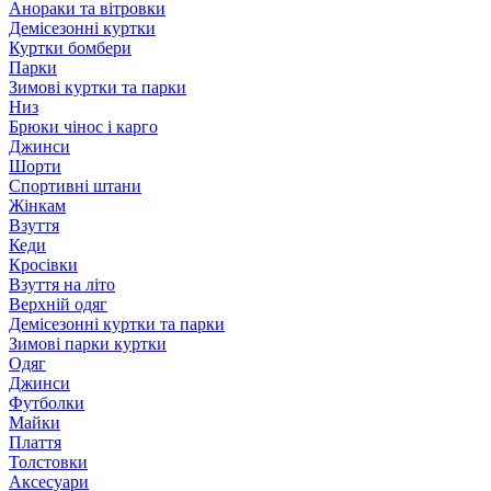
Анораки та вітровки
Демісезонні куртки
Куртки бомбери
Парки
Зимові куртки та парки
Низ
Брюки чінос і карго
Джинси
Шорти
Спортивні штани
Жінкам
Взуття
Кеди
Кросівки
Взуття на літо
Верхній одяг
Демісезонні куртки та парки
Зимові парки куртки
Одяг
Джинси
Футболки
Майки
Плаття
Толстовки
Аксесуари