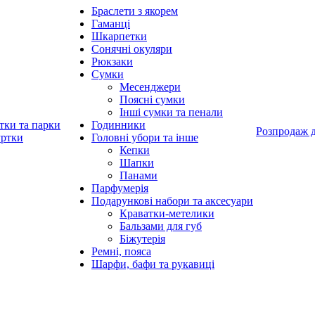
Браслети з якорем
Гаманці
Шкарпетки
Сонячні окуляри
Рюкзаки
Сумки
Месенджери
Поясні сумки
Інші сумки та пенали
тки та парки
Годинники
Розпродаж 
уртки
Головні убори та інше
Кепки
Шапки
Панами
Парфумерія
Подарункові набори та аксесуари
Краватки-метелики
Бальзами для губ
Біжутерія
Ремні, пояса
Шарфи, бафи та рукавиці