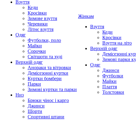
Взуття
Кеди
Кросівки
Жінкам
Зимове взуття
Черевики
Взуття
Літнє взуття
Кеди
Одяг
Кросівки
Футболки, поло
Взуття на літо
Майки
Верхній одяг
Сорочки
Демісезонні кур
Світшоти та худі
Зимові парки к
Верхній одяг
Одяг
Анораки та вітровки
Джинси
Демісезонні куртки
Футболки
Куртки бомбери
Майки
Парки
Плаття
Зимові куртки та парки
Толстовки
Низ
Брюки чінос і карго
Джинси
Шорти
Спортивні штани