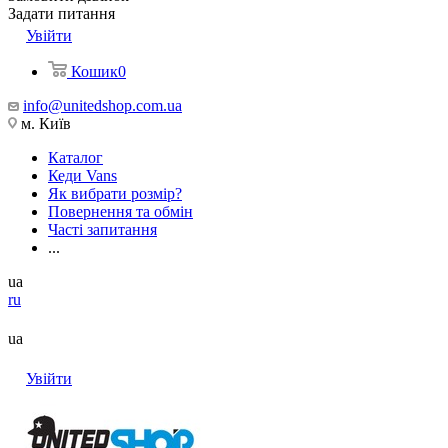
Задати питання
Увійти
Кошик
0
info@unitedshop.com.ua
м. Київ
Каталог
Кеди Vans
Як вибрати розмір?
Повернення та обмін
Часті запитання
...
ua
ru
ua
Увійти