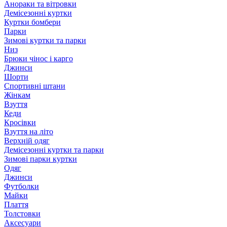
Анораки та вітровки
Демісезонні куртки
Куртки бомбери
Парки
Зимові куртки та парки
Низ
Брюки чінос і карго
Джинси
Шорти
Спортивні штани
Жінкам
Взуття
Кеди
Кросівки
Взуття на літо
Верхній одяг
Демісезонні куртки та парки
Зимові парки куртки
Одяг
Джинси
Футболки
Майки
Плаття
Толстовки
Аксесуари