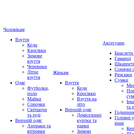
Чоловікам
Взуття
Аксесуари
Кеди
Кросівки
Браслети
Зимове
Гаманці
взуття
Шкарпет
Черевики
Сонячні 
Літнє
Жінкам
Рюкзаки
взуття
Сумки
Одяг
Взуття
Ме
Футболки,
Кеди
Поя
поло
Кросівки
су
Майки
Взуття на
Інш
Сорочки
літо
та 
Світшоти
Верхній одяг
Годинни
та худі
Демісезонні
Головні 
Верхній одяг
куртки та
інше
Анораки та
парки
Ке
вітровки
Зимові
Ша