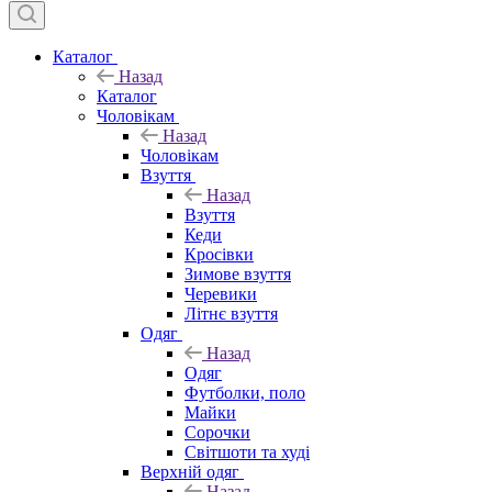
Каталог
Назад
Каталог
Чоловікам
Назад
Чоловікам
Взуття
Назад
Взуття
Кеди
Кросівки
Зимове взуття
Черевики
Літнє взуття
Одяг
Назад
Одяг
Футболки, поло
Майки
Сорочки
Світшоти та худі
Верхній одяг
Назад