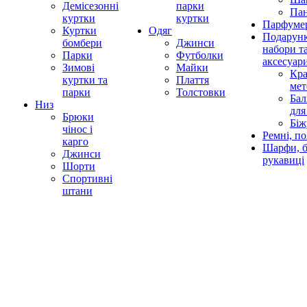
Демісезонні
парки
Па
куртки
куртки
Парфумер
Куртки
Одяг
Подарунк
бомбери
Джинси
набори т
Парки
Футболки
аксесуар
Зимові
Майки
Кра
куртки та
Плаття
мет
парки
Толстовки
Бал
Низ
для
Брюки
Біж
чінос і
Ремні, по
карго
Шарфи, б
Джинси
рукавиці
Шорти
Спортивні
штани