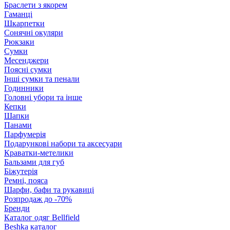
Браслети з якорем
Гаманці
Шкарпетки
Сонячні окуляри
Рюкзаки
Сумки
Месенджери
Поясні сумки
Інші сумки та пенали
Годинники
Головні убори та інше
Кепки
Шапки
Панами
Парфумерія
Подарункові набори та аксесуари
Краватки-метелики
Бальзами для губ
Біжутерія
Ремні, пояса
Шарфи, бафи та рукавиці
Розпродаж до -70%
Бренди
Каталог одяг Bellfield
Beshka каталог