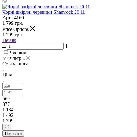
Чорні шкіряні черевики Shamrock 20.11
Арт.: 4166
1 799
грн.
Price Options
1 799
грн.
Details
В кошик
Фільтр
Сортування
Ціна
569
877
1 184
1 492
1 799
Показати