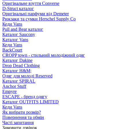
Оригінальне взуття Converse
D-Struct каталог
Оригінальні парфуми від Demeter
Рюкзаки та сумки Herschel Supply Co
Кеди Vans
Pull and Bear каталог
Каталог Saucony
Каталог Vans
Кеди Vans
BackCourt
CROPP town - стильний молодіжний одяг
Каталог Dakine
Drop Dead Clothing
Каталог H&M;
Одяг для молоді Reserved
Каталог SPIRAL
Anchor Stuff
Empyre
ESCAPE - бренд одягу
Каталог OUTFITS LIMITED
Кеди Vans
Як вибрати розмір?
Повернення та обмін
Часті запитання
Замовити дзвінок