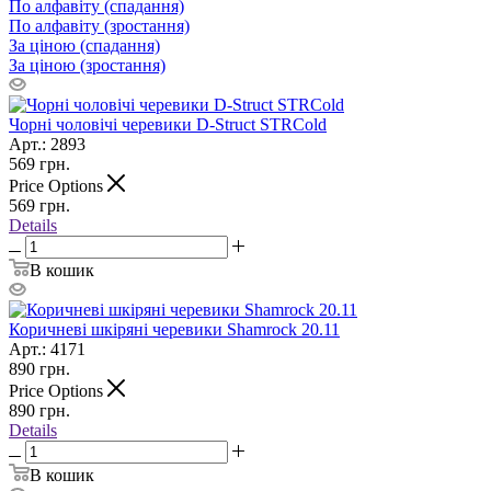
По алфавіту (спадання)
По алфавіту (зростання)
За ціною (спадання)
За ціною (зростання)
Чорні чоловічі черевики D-Struct STRCold
Арт.: 2893
569
грн.
Price Options
569
грн.
Details
В кошик
Коричневі шкіряні черевики Shamrock 20.11
Арт.: 4171
890
грн.
Price Options
890
грн.
Details
В кошик