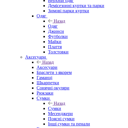
Верхній одяг
Демісезонні куртки та парки
Зимові парки куртки
Одяг
Назад
Одяг
Джинси
Футболки
Майки
Плаття
Толстовки
Аксесуари
Назад
Аксесуари
Браслети з якорем
Гаманці
Шкарпетки
Сонячні окуляри
Рюкзаки
Сумки
Назад
Сумки
Месенджери
Поясні сумки
Інші сумки та пенали