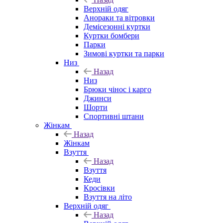
Верхній одяг
Анораки та вітровки
Демісезонні куртки
Куртки бомбери
Парки
Зимові куртки та парки
Низ
Назад
Низ
Брюки чінос і карго
Джинси
Шорти
Спортивні штани
Жінкам
Назад
Жінкам
Взуття
Назад
Взуття
Кеди
Кросівки
Взуття на літо
Верхній одяг
Назад