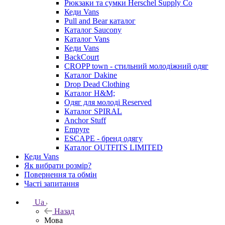
Рюкзаки та сумки Herschel Supply Co
Кеди Vans
Pull and Bear каталог
Каталог Saucony
Каталог Vans
Кеди Vans
BackCourt
CROPP town - стильний молодіжний одяг
Каталог Dakine
Drop Dead Clothing
Каталог H&M;
Одяг для молоді Reserved
Каталог SPIRAL
Anchor Stuff
Empyre
ESCAPE - бренд одягу
Каталог OUTFITS LIMITED
Кеди Vans
Як вибрати розмір?
Повернення та обмін
Часті запитання
Ua
Назад
Мова