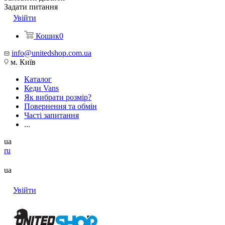
Задати питання
Увійти
Кошик
0
info@unitedshop.com.ua
м. Київ
Каталог
Кеди Vans
Як вибрати розмір?
Повернення та обмін
Часті запитання
...
ua
ru
ua
Увійти