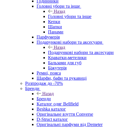
Годинники
Головні убори та інше
Назад
Головні убори та інше
Кепки
Шапки
Панами
Парфумерія
Подарункові набори та аксесуари
Назад
Подарункові набори та аксесуари
Краватки-метелики
Бальзами для губ
Біжутерія
Ремні, пояса
Шарфи, бафи та рукавиці
Розпродаж до -70%
Бренди
Назад
Бренди
Каталог одяг Bellfield
Beshka каталог
Оригінальне взуття Converse
D-Struct каталог
Оригінальні парфуми від Demeter