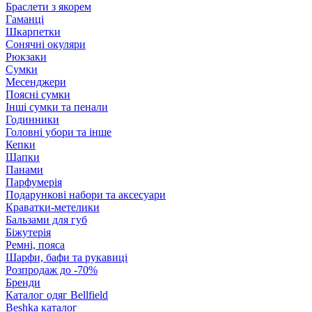
Браслети з якорем
Гаманці
Шкарпетки
Сонячні окуляри
Рюкзаки
Сумки
Месенджери
Поясні сумки
Інші сумки та пенали
Годинники
Головні убори та інше
Кепки
Шапки
Панами
Парфумерія
Подарункові набори та аксесуари
Краватки-метелики
Бальзами для губ
Біжутерія
Ремні, пояса
Шарфи, бафи та рукавиці
Розпродаж до -70%
Бренди
Каталог одяг Bellfield
Beshka каталог