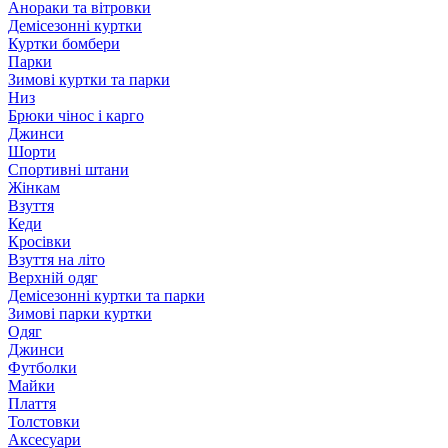
Анораки та вітровки
Демісезонні куртки
Куртки бомбери
Парки
Зимові куртки та парки
Низ
Брюки чінос і карго
Джинси
Шорти
Спортивні штани
Жінкам
Взуття
Кеди
Кросівки
Взуття на літо
Верхній одяг
Демісезонні куртки та парки
Зимові парки куртки
Одяг
Джинси
Футболки
Майки
Плаття
Толстовки
Аксесуари