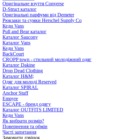
Оригінальне взуття Converse
D-Struct каталог
Оригінальні парфуми від Demeter
Рюкзаки та сумки Herschel Supply Co
Кеди Vans
Pull and Bear каталог
Каталог Saucony
Каталог Vans
Кеди Vans
BackCourt
CROPP town - стильний молодіжний одяг
Каталог Dakine
Drop Dead Clothing
Каталог H&M;
Одяг для молоді Reserved
Каталог SPIRAL
Anchor Stuff
Empyre
ESCAPE - бренд одягу
Каталог OUTFITS LIMITED
Кеди Vans
Як вибрати розмір?
Повернення та обмін
Часті запитання
Замовити дзвінок