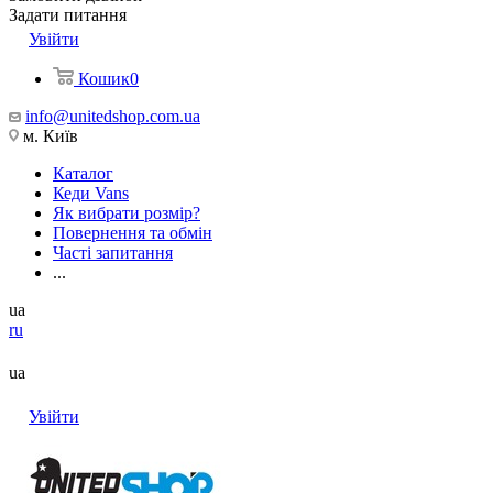
Задати питання
Увійти
Кошик
0
info@unitedshop.com.ua
м. Київ
Каталог
Кеди Vans
Як вибрати розмір?
Повернення та обмін
Часті запитання
...
ua
ru
ua
Увійти