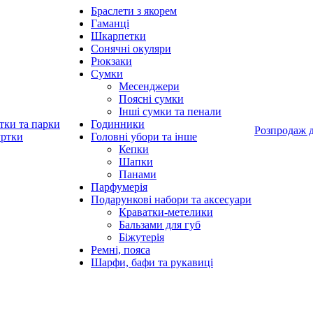
Браслети з якорем
Гаманці
Шкарпетки
Сонячні окуляри
Рюкзаки
Сумки
Месенджери
Поясні сумки
Інші сумки та пенали
тки та парки
Годинники
Розпродаж 
уртки
Головні убори та інше
Кепки
Шапки
Панами
Парфумерія
Подарункові набори та аксесуари
Краватки-метелики
Бальзами для губ
Біжутерія
Ремні, пояса
Шарфи, бафи та рукавиці