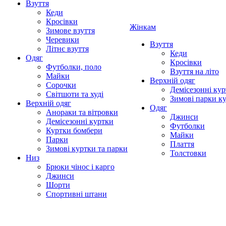
Взуття
Кеди
Кросівки
Жінкам
Зимове взуття
Черевики
Взуття
Літнє взуття
Кеди
Одяг
Кросівки
Футболки, поло
Взуття на літо
Майки
Верхній одяг
Сорочки
Демісезонні кур
Світшоти та худі
Зимові парки к
Верхній одяг
Одяг
Анораки та вітровки
Джинси
Демісезонні куртки
Футболки
Куртки бомбери
Майки
Парки
Плаття
Зимові куртки та парки
Толстовки
Низ
Брюки чінос і карго
Джинси
Шорти
Спортивні штани