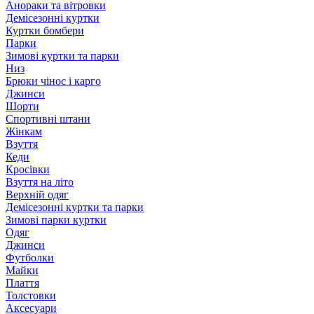
Анораки та вітровки
Демісезонні куртки
Куртки бомбери
Парки
Зимові куртки та парки
Низ
Брюки чінос і карго
Джинси
Шорти
Спортивні штани
Жінкам
Взуття
Кеди
Кросівки
Взуття на літо
Верхній одяг
Демісезонні куртки та парки
Зимові парки куртки
Одяг
Джинси
Футболки
Майки
Плаття
Толстовки
Аксесуари