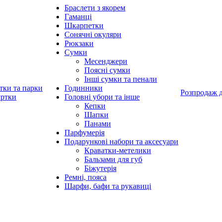
Браслети з якорем
Гаманці
Шкарпетки
Сонячні окуляри
Рюкзаки
Сумки
Месенджери
Поясні сумки
Інші сумки та пенали
тки та парки
Годинники
Розпродаж 
уртки
Головні убори та інше
Кепки
Шапки
Панами
Парфумерія
Подарункові набори та аксесуари
Краватки-метелики
Бальзами для губ
Біжутерія
Ремні, пояса
Шарфи, бафи та рукавиці