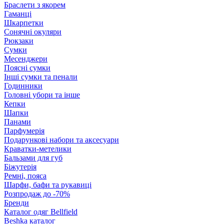
Браслети з якорем
Гаманці
Шкарпетки
Сонячні окуляри
Рюкзаки
Сумки
Месенджери
Поясні сумки
Інші сумки та пенали
Годинники
Головні убори та інше
Кепки
Шапки
Панами
Парфумерія
Подарункові набори та аксесуари
Краватки-метелики
Бальзами для губ
Біжутерія
Ремні, пояса
Шарфи, бафи та рукавиці
Розпродаж до -70%
Бренди
Каталог одяг Bellfield
Beshka каталог