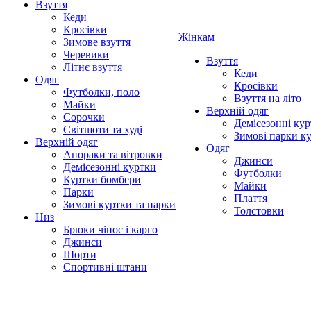
Взуття
Кеди
Кросівки
Жінкам
Зимове взуття
Черевики
Взуття
Літнє взуття
Кеди
Одяг
Кросівки
Футболки, поло
Взуття на літо
Майки
Верхній одяг
Сорочки
Демісезонні кур
Світшоти та худі
Зимові парки к
Верхній одяг
Одяг
Анораки та вітровки
Джинси
Демісезонні куртки
Футболки
Куртки бомбери
Майки
Парки
Плаття
Зимові куртки та парки
Толстовки
Низ
Брюки чінос і карго
Джинси
Шорти
Спортивні штани