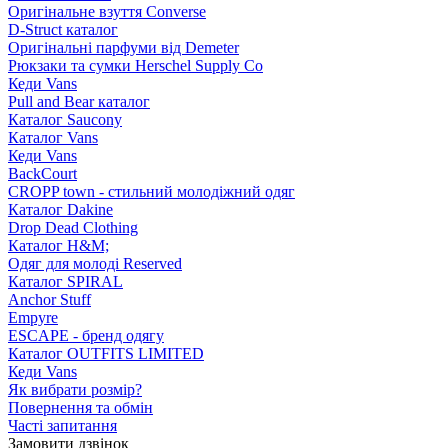
Оригінальне взуття Converse
D-Struct каталог
Оригінальні парфуми від Demeter
Рюкзаки та сумки Herschel Supply Co
Кеди Vans
Pull and Bear каталог
Каталог Saucony
Каталог Vans
Кеди Vans
BackCourt
CROPP town - стильний молодіжний одяг
Каталог Dakine
Drop Dead Clothing
Каталог H&M;
Одяг для молоді Reserved
Каталог SPIRAL
Anchor Stuff
Empyre
ESCAPE - бренд одягу
Каталог OUTFITS LIMITED
Кеди Vans
Як вибрати розмір?
Повернення та обмін
Часті запитання
Замовити дзвінок