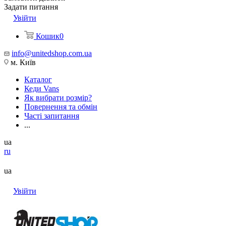
Задати питання
Увійти
Кошик
0
info@unitedshop.com.ua
м. Київ
Каталог
Кеди Vans
Як вибрати розмір?
Повернення та обмін
Часті запитання
...
ua
ru
ua
Увійти