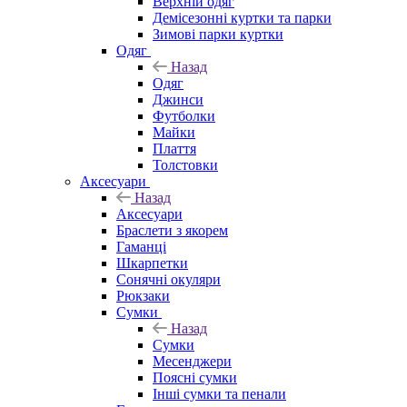
Верхній одяг
Демісезонні куртки та парки
Зимові парки куртки
Одяг
Назад
Одяг
Джинси
Футболки
Майки
Плаття
Толстовки
Аксесуари
Назад
Аксесуари
Браслети з якорем
Гаманці
Шкарпетки
Сонячні окуляри
Рюкзаки
Сумки
Назад
Сумки
Месенджери
Поясні сумки
Інші сумки та пенали