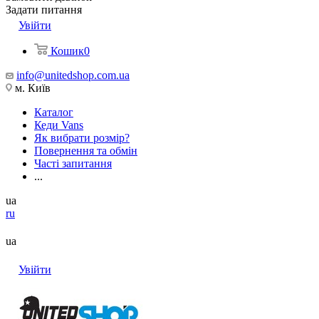
Задати питання
Увійти
Кошик
0
info@unitedshop.com.ua
м. Київ
Каталог
Кеди Vans
Як вибрати розмір?
Повернення та обмін
Часті запитання
...
ua
ru
ua
Увійти