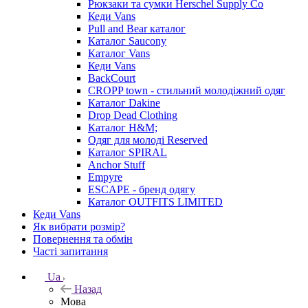
Рюкзаки та сумки Herschel Supply Co
Кеди Vans
Pull and Bear каталог
Каталог Saucony
Каталог Vans
Кеди Vans
BackCourt
CROPP town - стильний молодіжний одяг
Каталог Dakine
Drop Dead Clothing
Каталог H&M;
Одяг для молоді Reserved
Каталог SPIRAL
Anchor Stuff
Empyre
ESCAPE - бренд одягу
Каталог OUTFITS LIMITED
Кеди Vans
Як вибрати розмір?
Повернення та обмін
Часті запитання
Ua
Назад
Мова