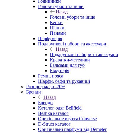
Годинники
Головні убори та інше
Назад
Головні убори та інше
Кепки
Шапки
Панами
Парфумерія
Подарункові набори та аксесуари
Назад
Подарункові набори та аксесуари
Краватки-метелики
Бальзами для губ
Біжутерія
Ремні, пояса
Шарфи, бафи та рукавиці
Розпродаж до -70%
Бренди
Назад
Бренди
Каталог одяг Bellfield
Beshka каталог
Оригінальне взуття Converse
D-Struct каталог
Оригінальні парфуми від Demeter