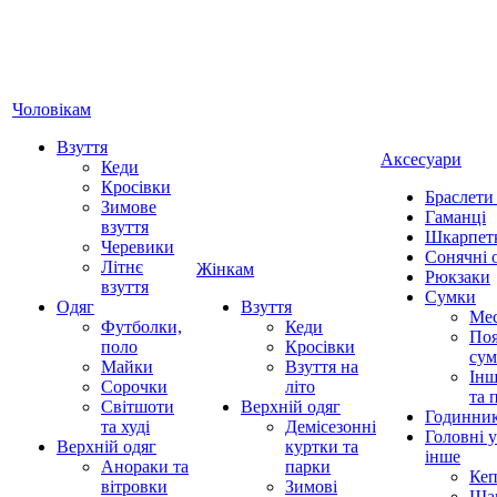
Чоловікам
Взуття
Аксесуари
Кеди
Кросівки
Браслети
Зимове
Гаманці
взуття
Шкарпет
Черевики
Сонячні 
Літнє
Жінкам
Рюкзаки
взуття
Сумки
Одяг
Взуття
Ме
Футболки,
Кеди
Поя
поло
Кросівки
су
Майки
Взуття на
Інш
Сорочки
літо
та 
Світшоти
Верхній одяг
Годинни
та худі
Демісезонні
Головні 
Верхній одяг
куртки та
інше
Анораки та
парки
Ке
вітровки
Зимові
Ша