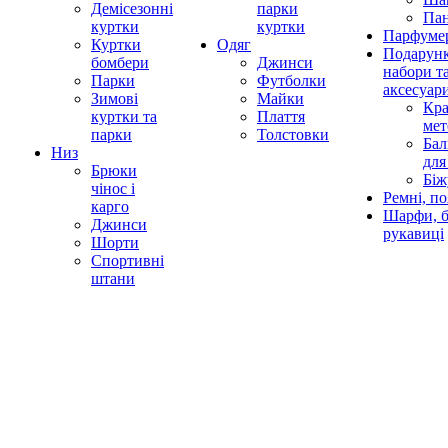
Демісезонні
парки
Па
куртки
куртки
Парфумер
Куртки
Одяг
Подарунк
бомбери
Джинси
набори т
Парки
Футболки
аксесуар
Зимові
Майки
Кра
куртки та
Плаття
мет
парки
Толстовки
Бал
Низ
для
Брюки
Біж
чінос і
Ремні, по
карго
Шарфи, б
Джинси
рукавиці
Шорти
Спортивні
штани