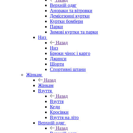
Верхній одяг
Анораки та вітровки
Демісезонні куртки
Куртки бомбери
Парки
Зимові куртки та парки
Низ
Назад
Низ
Брюки чінос і карго
Джинси
Шорти
Спортивні штани
Жінкам
Назад
Жінкам
Взуття
Назад
Взуття
Кеди
Кросівки
Взуття на літо
Верхній одяг
Назад