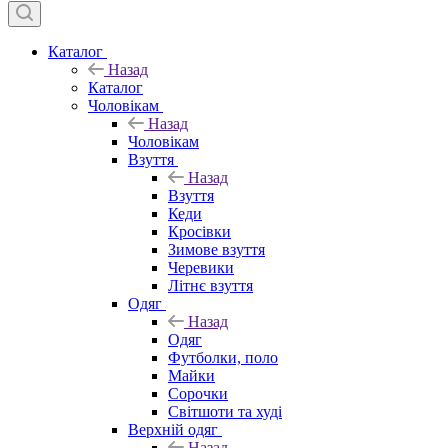
Каталог
Назад
Каталог
Чоловікам
Назад
Чоловікам
Взуття
Назад
Взуття
Кеди
Кросівки
Зимове взуття
Черевики
Літнє взуття
Одяг
Назад
Одяг
Футболки, поло
Майки
Сорочки
Світшоти та худі
Верхній одяг
Назад