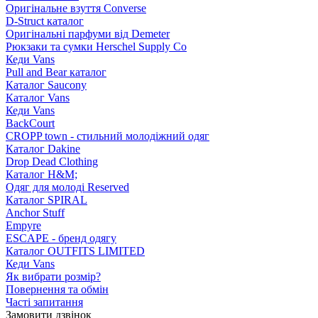
Оригінальне взуття Converse
D-Struct каталог
Оригінальні парфуми від Demeter
Рюкзаки та сумки Herschel Supply Co
Кеди Vans
Pull and Bear каталог
Каталог Saucony
Каталог Vans
Кеди Vans
BackCourt
CROPP town - стильний молодіжний одяг
Каталог Dakine
Drop Dead Clothing
Каталог H&M;
Одяг для молоді Reserved
Каталог SPIRAL
Anchor Stuff
Empyre
ESCAPE - бренд одягу
Каталог OUTFITS LIMITED
Кеди Vans
Як вибрати розмір?
Повернення та обмін
Часті запитання
Замовити дзвінок