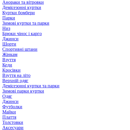
Анораки та вітровки
Демісезонні куртки
Куртки бомбери
Парки
Зимові куртки та парки
Низ
Брюки чінос і карго
Джинси
Шорти
Спортивні штани
Жінкам
Взуття
Кеди
Кросівки
Взуття на літо
Верхній одяг
Демісезонні куртки та парки
Зимові парки куртки
Одяг
Джинси
Футболки
Майки
Плаття
Толстовки
Аксесуари