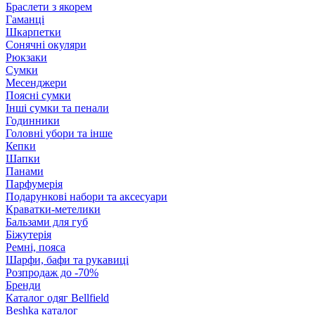
Браслети з якорем
Гаманці
Шкарпетки
Сонячні окуляри
Рюкзаки
Сумки
Месенджери
Поясні сумки
Інші сумки та пенали
Годинники
Головні убори та інше
Кепки
Шапки
Панами
Парфумерія
Подарункові набори та аксесуари
Краватки-метелики
Бальзами для губ
Біжутерія
Ремні, пояса
Шарфи, бафи та рукавиці
Розпродаж до -70%
Бренди
Каталог одяг Bellfield
Beshka каталог