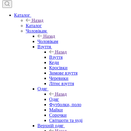
Каталог
Назад
Каталог
Чоловікам
Назад
Чоловікам
Взуття
Назад
Взуття
Кеди
Кросівки
Зимове взуття
Черевики
Літнє взуття
Одяг
Назад
Одяг
Футболки, поло
Майки
Сорочки
Світшоти та худі
Верхній одяг
Назад