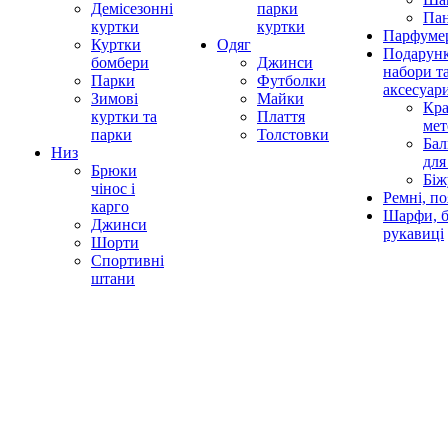
Демісезонні
парки
Па
куртки
куртки
Парфумер
Куртки
Одяг
Подарунк
бомбери
Джинси
набори т
Парки
Футболки
аксесуар
Зимові
Майки
Кра
куртки та
Плаття
мет
парки
Толстовки
Бал
Низ
для
Брюки
Біж
чінос і
Ремні, по
карго
Шарфи, б
Джинси
рукавиці
Шорти
Спортивні
штани