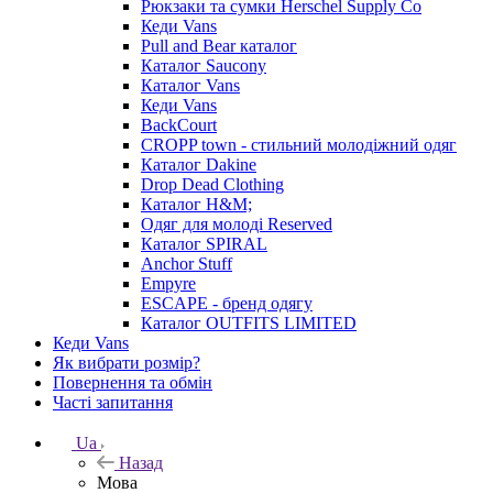
Рюкзаки та сумки Herschel Supply Co
Кеди Vans
Pull and Bear каталог
Каталог Saucony
Каталог Vans
Кеди Vans
BackCourt
CROPP town - стильний молодіжний одяг
Каталог Dakine
Drop Dead Clothing
Каталог H&M;
Одяг для молоді Reserved
Каталог SPIRAL
Anchor Stuff
Empyre
ESCAPE - бренд одягу
Каталог OUTFITS LIMITED
Кеди Vans
Як вибрати розмір?
Повернення та обмін
Часті запитання
Ua
Назад
Мова