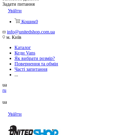
Задати питання
Увійти
Кошик
0
info@unitedshop.com.ua
м. Київ
Каталог
Кеди Vans
Як вибрати розмір?
Повернення та обмін
Часті запитання
...
ua
ru
ua
Увійти