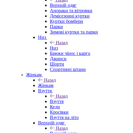
Верхній одяг
Анораки та вітровки
Демісезонні куртки
Куртки бомбери
Парки
Зимові куртки та парки
Низ
Назад
Низ
Брюки чінос і карго
Джинси
Шорти
Спортивні штани
Жінкам
Назад
Жінкам
Взуття
Назад
Взуття
Кеди
Кросівки
Взуття на літо
Верхній одяг
Назад