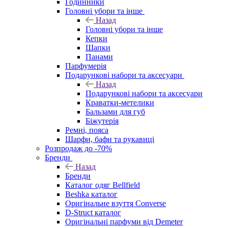
Годинники
Головні убори та інше
Назад
Головні убори та інше
Кепки
Шапки
Панами
Парфумерія
Подарункові набори та аксесуари
Назад
Подарункові набори та аксесуари
Краватки-метелики
Бальзами для губ
Біжутерія
Ремні, пояса
Шарфи, бафи та рукавиці
Розпродаж до -70%
Бренди
Назад
Бренди
Каталог одяг Bellfield
Beshka каталог
Оригінальне взуття Converse
D-Struct каталог
Оригінальні парфуми від Demeter