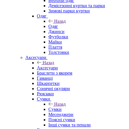
Верхній одяг
Демісезонні куртки та парки
Зимові парки куртки
Одяг
Назад
Одяг
Джинси
Футболки
Майки
Плаття
Толстовки
Аксесуари
Назад
Аксесуари
Браслети з якорем
Гаманці
Шкарпетки
Сонячні окуляри
Рюкзаки
Сумки
Назад
Сумки
Месенджери
Поясні сумки
Інші сумки та пенали