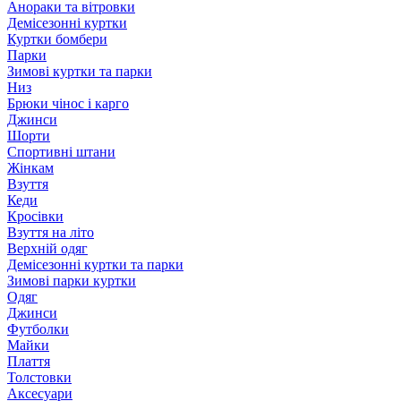
Анораки та вітровки
Демісезонні куртки
Куртки бомбери
Парки
Зимові куртки та парки
Низ
Брюки чінос і карго
Джинси
Шорти
Спортивні штани
Жінкам
Взуття
Кеди
Кросівки
Взуття на літо
Верхній одяг
Демісезонні куртки та парки
Зимові парки куртки
Одяг
Джинси
Футболки
Майки
Плаття
Толстовки
Аксесуари