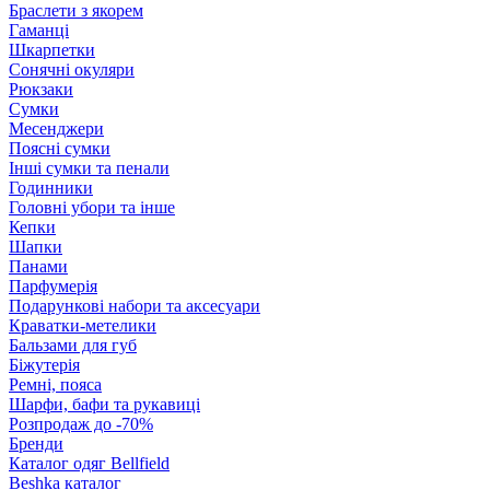
Браслети з якорем
Гаманці
Шкарпетки
Сонячні окуляри
Рюкзаки
Сумки
Месенджери
Поясні сумки
Інші сумки та пенали
Годинники
Головні убори та інше
Кепки
Шапки
Панами
Парфумерія
Подарункові набори та аксесуари
Краватки-метелики
Бальзами для губ
Біжутерія
Ремні, пояса
Шарфи, бафи та рукавиці
Розпродаж до -70%
Бренди
Каталог одяг Bellfield
Beshka каталог