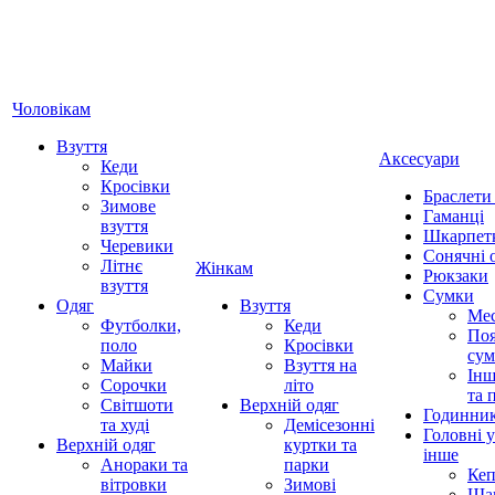
Чоловікам
Взуття
Аксесуари
Кеди
Кросівки
Браслети
Зимове
Гаманці
взуття
Шкарпет
Черевики
Сонячні 
Літнє
Жінкам
Рюкзаки
взуття
Сумки
Одяг
Взуття
Ме
Футболки,
Кеди
Поя
поло
Кросівки
су
Майки
Взуття на
Інш
Сорочки
літо
та 
Світшоти
Верхній одяг
Годинни
та худі
Демісезонні
Головні 
Верхній одяг
куртки та
інше
Анораки та
парки
Ке
вітровки
Зимові
Ша