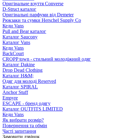
Оригінальне взуття Converse
D-Struct каталог
Оригінальні парфуми від Demeter
Рюкзаки та сумки Herschel Supply Co
Кеди Vans
Pull and Bear каталог
Каталог Saucony
Каталог Vans
Кеди Vans
BackCourt
CROPP town - стильний молодіжний одяг
Каталог Dakine
Drop Dead Clothing
Каталог H&M;
Одяг для молоді Reserved
Каталог SPIRAL
Anchor Stuff
Empyre
ESCAPE - бренд одягу
Каталог OUTFITS LIMITED
Кеди Vans
Як вибрати розмір?
Повернення та обмін
Часті запитання
Замовити дзвінок