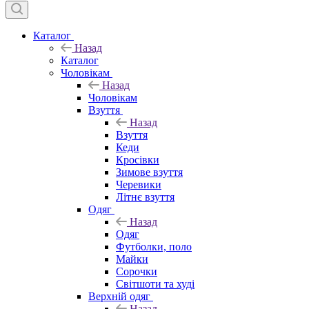
Каталог
Назад
Каталог
Чоловікам
Назад
Чоловікам
Взуття
Назад
Взуття
Кеди
Кросівки
Зимове взуття
Черевики
Літнє взуття
Одяг
Назад
Одяг
Футболки, поло
Майки
Сорочки
Світшоти та худі
Верхній одяг
Назад