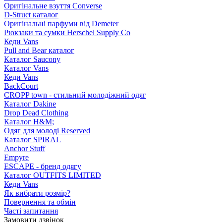
Оригінальне взуття Converse
D-Struct каталог
Оригінальні парфуми від Demeter
Рюкзаки та сумки Herschel Supply Co
Кеди Vans
Pull and Bear каталог
Каталог Saucony
Каталог Vans
Кеди Vans
BackCourt
CROPP town - стильний молодіжний одяг
Каталог Dakine
Drop Dead Clothing
Каталог H&M;
Одяг для молоді Reserved
Каталог SPIRAL
Anchor Stuff
Empyre
ESCAPE - бренд одягу
Каталог OUTFITS LIMITED
Кеди Vans
Як вибрати розмір?
Повернення та обмін
Часті запитання
Замовити дзвінок