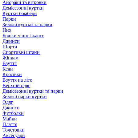
Анораки та вітровки
Демісезонні куртки
Куртки бомбери
Парки
Зимові куртки та парки
Низ
Брюки чінос і карго
Джинси
Шорти
Спортивні штани
Жінкам
Взуття
Кеди
Кросівки
Взуття на літо
Верхній одяг
Демісезонні куртки та парки
Зимові парки куртки
Одяг
Джинси
Футболки
Майки
Плаття
Толстовки
Аксесуари