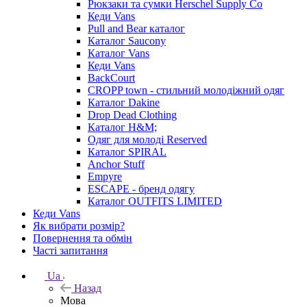
Рюкзаки та сумки Herschel Supply Co
Кеди Vans
Pull and Bear каталог
Каталог Saucony
Каталог Vans
Кеди Vans
BackCourt
CROPP town - стильний молодіжний одяг
Каталог Dakine
Drop Dead Clothing
Каталог H&M;
Одяг для молоді Reserved
Каталог SPIRAL
Anchor Stuff
Empyre
ESCAPE - бренд одягу
Каталог OUTFITS LIMITED
Кеди Vans
Як вибрати розмір?
Повернення та обмін
Часті запитання
Ua
Назад
Мова