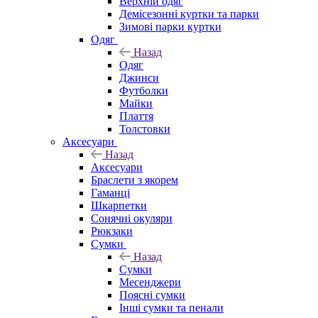
Верхній одяг
Демісезонні куртки та парки
Зимові парки куртки
Одяг
Назад
Одяг
Джинси
Футболки
Майки
Плаття
Толстовки
Аксесуари
Назад
Аксесуари
Браслети з якорем
Гаманці
Шкарпетки
Сонячні окуляри
Рюкзаки
Сумки
Назад
Сумки
Месенджери
Поясні сумки
Інші сумки та пенали