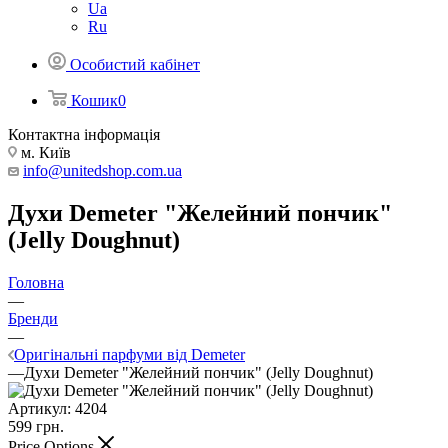
Ua
Ru
Особистий кабінет
Кошик
0
Контактна інформація
м. Київ
info@unitedshop.com.ua
Духи Demeter "Желейний пончик"
(Jelly Doughnut)
Головна
—
Бренди
—
Оригінальні парфуми від Demeter
—
Духи Demeter "Желейний пончик" (Jelly Doughnut)
Артикул:
4204
599
грн.
Price Options