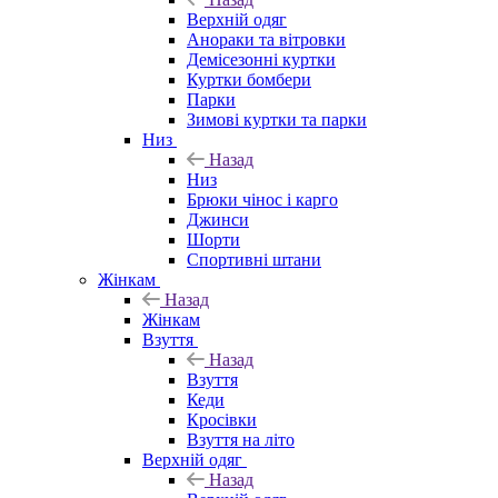
Верхній одяг
Анораки та вітровки
Демісезонні куртки
Куртки бомбери
Парки
Зимові куртки та парки
Низ
Назад
Низ
Брюки чінос і карго
Джинси
Шорти
Спортивні штани
Жінкам
Назад
Жінкам
Взуття
Назад
Взуття
Кеди
Кросівки
Взуття на літо
Верхній одяг
Назад