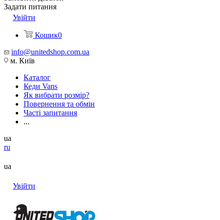
Задати питання
Увійти
Кошик
0
info@unitedshop.com.ua
м. Київ
Каталог
Кеди Vans
Як вибрати розмір?
Повернення та обмін
Часті запитання
...
ua
ru
ua
Увійти