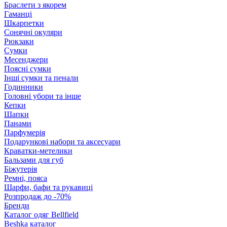
Браслети з якорем
Гаманці
Шкарпетки
Сонячні окуляри
Рюкзаки
Сумки
Месенджери
Поясні сумки
Інші сумки та пенали
Годинники
Головні убори та інше
Кепки
Шапки
Панами
Парфумерія
Подарункові набори та аксесуари
Краватки-метелики
Бальзами для губ
Біжутерія
Ремні, пояса
Шарфи, бафи та рукавиці
Розпродаж до -70%
Бренди
Каталог одяг Bellfield
Beshka каталог