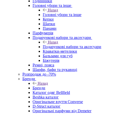
Годинники
Головні убори та інше
Назад
Головні убори та інше
Кепки
Шапки
Панами
Парфумерія
Подарункові набори та аксесуари
Назад
Подарункові набори та аксесуари
Краватки-метелики
Бальзами для губ
Біжутерія
Ремні, пояса
Шарфи, бафи та рукавиці
Розпродаж до -70%
Бренди
Назад
Бренди
Каталог одяг Bellfield
Beshka каталог
Оригінальне взуття Converse
D-Struct каталог
Оригінальні парфуми від Demeter