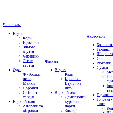
Чоловікам
Взуття
Аксесуари
Кеди
Кросівки
Браслети
Зимове
Гаманці
взуття
Шкарпет
Черевики
Сонячні 
Літнє
Жінкам
Рюкзаки
взуття
Сумки
Одяг
Взуття
Ме
Футболки,
Кеди
Поя
поло
Кросівки
су
Майки
Взуття на
Інш
Сорочки
літо
та 
Світшоти
Верхній одяг
Годинни
та худі
Демісезонні
Головні 
Верхній одяг
куртки та
інше
Анораки та
парки
Ке
вітровки
Зимові
Ша