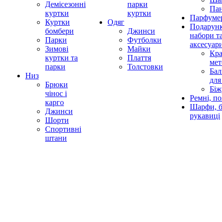
Демісезонні
парки
Па
куртки
куртки
Парфумер
Куртки
Одяг
Подарунк
бомбери
Джинси
набори т
Парки
Футболки
аксесуар
Зимові
Майки
Кра
куртки та
Плаття
мет
парки
Толстовки
Бал
Низ
для
Брюки
Біж
чінос і
Ремні, по
карго
Шарфи, б
Джинси
рукавиці
Шорти
Спортивні
штани