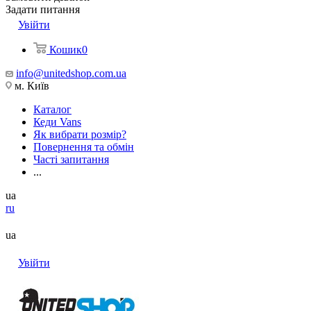
Задати питання
Увійти
Кошик
0
info@unitedshop.com.ua
м. Київ
Каталог
Кеди Vans
Як вибрати розмір?
Повернення та обмін
Часті запитання
...
ua
ru
ua
Увійти