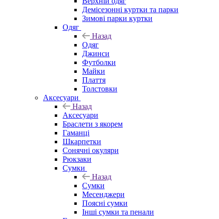
Верхній одяг
Демісезонні куртки та парки
Зимові парки куртки
Одяг
Назад
Одяг
Джинси
Футболки
Майки
Плаття
Толстовки
Аксесуари
Назад
Аксесуари
Браслети з якорем
Гаманці
Шкарпетки
Сонячні окуляри
Рюкзаки
Сумки
Назад
Сумки
Месенджери
Поясні сумки
Інші сумки та пенали