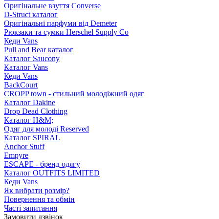
Оригінальне взуття Converse
D-Struct каталог
Оригінальні парфуми від Demeter
Рюкзаки та сумки Herschel Supply Co
Кеди Vans
Pull and Bear каталог
Каталог Saucony
Каталог Vans
Кеди Vans
BackCourt
CROPP town - стильний молодіжний одяг
Каталог Dakine
Drop Dead Clothing
Каталог H&M;
Одяг для молоді Reserved
Каталог SPIRAL
Anchor Stuff
Empyre
ESCAPE - бренд одягу
Каталог OUTFITS LIMITED
Кеди Vans
Як вибрати розмір?
Повернення та обмін
Часті запитання
Замовити дзвінок