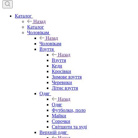
Каталог
Назад
Каталог
Чоловікам
Назад
Чоловікам
Взуття
Назад
Взуття
Кеди
Кросівки
Зимове взуття
Черевики
Літнє взуття
Одяг
Назад
Одяг
Футболки, поло
Майки
Сорочки
Світшоти та худі
Верхній одяг
Назад