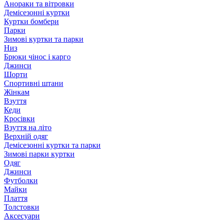
Анораки та вітровки
Демісезонні куртки
Куртки бомбери
Парки
Зимові куртки та парки
Низ
Брюки чінос і карго
Джинси
Шорти
Спортивні штани
Жінкам
Взуття
Кеди
Кросівки
Взуття на літо
Верхній одяг
Демісезонні куртки та парки
Зимові парки куртки
Одяг
Джинси
Футболки
Майки
Плаття
Толстовки
Аксесуари