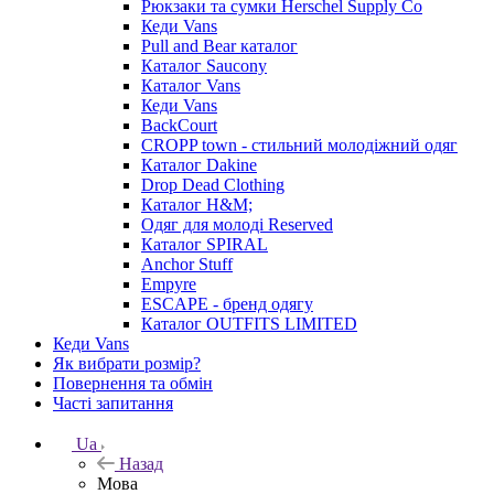
Рюкзаки та сумки Herschel Supply Co
Кеди Vans
Pull and Bear каталог
Каталог Saucony
Каталог Vans
Кеди Vans
BackCourt
CROPP town - стильний молодіжний одяг
Каталог Dakine
Drop Dead Clothing
Каталог H&M;
Одяг для молоді Reserved
Каталог SPIRAL
Anchor Stuff
Empyre
ESCAPE - бренд одягу
Каталог OUTFITS LIMITED
Кеди Vans
Як вибрати розмір?
Повернення та обмін
Часті запитання
Ua
Назад
Мова