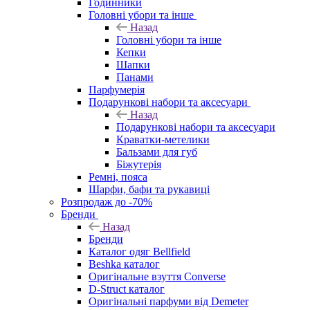
Годинники
Головні убори та інше
Назад
Головні убори та інше
Кепки
Шапки
Панами
Парфумерія
Подарункові набори та аксесуари
Назад
Подарункові набори та аксесуари
Краватки-метелики
Бальзами для губ
Біжутерія
Ремні, пояса
Шарфи, бафи та рукавиці
Розпродаж до -70%
Бренди
Назад
Бренди
Каталог одяг Bellfield
Beshka каталог
Оригінальне взуття Converse
D-Struct каталог
Оригінальні парфуми від Demeter