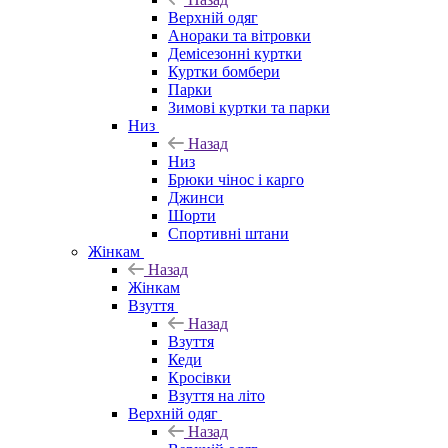
Верхній одяг
Анораки та вітровки
Демісезонні куртки
Куртки бомбери
Парки
Зимові куртки та парки
Низ
Назад
Низ
Брюки чінос і карго
Джинси
Шорти
Спортивні штани
Жінкам
Назад
Жінкам
Взуття
Назад
Взуття
Кеди
Кросівки
Взуття на літо
Верхній одяг
Назад