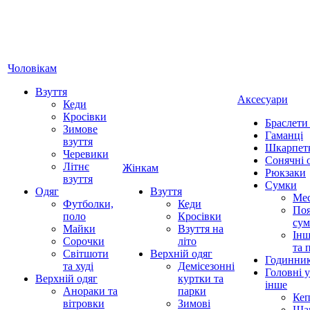
Чоловікам
Взуття
Аксесуари
Кеди
Кросівки
Браслети
Зимове
Гаманці
взуття
Шкарпет
Черевики
Сонячні 
Літнє
Жінкам
Рюкзаки
взуття
Сумки
Одяг
Взуття
Ме
Футболки,
Кеди
Поя
поло
Кросівки
су
Майки
Взуття на
Інш
Сорочки
літо
та 
Світшоти
Верхній одяг
Годинни
та худі
Демісезонні
Головні 
Верхній одяг
куртки та
інше
Анораки та
парки
Ке
вітровки
Зимові
Ша