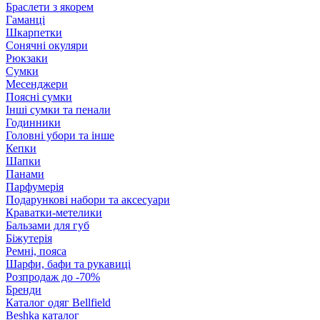
Браслети з якорем
Гаманці
Шкарпетки
Сонячні окуляри
Рюкзаки
Сумки
Месенджери
Поясні сумки
Інші сумки та пенали
Годинники
Головні убори та інше
Кепки
Шапки
Панами
Парфумерія
Подарункові набори та аксесуари
Краватки-метелики
Бальзами для губ
Біжутерія
Ремні, пояса
Шарфи, бафи та рукавиці
Розпродаж до -70%
Бренди
Каталог одяг Bellfield
Beshka каталог