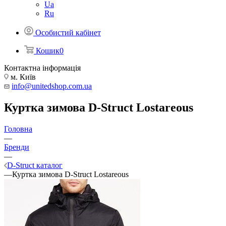
Ua
Ru
Особистий кабінет
Кошик
0
Контактна інформація
м. Київ
info@unitedshop.com.ua
Куртка зимова D-Struct Lostareous
Головна
—
Бренди
—
D-Struct каталог
—
Куртка зимова D-Struct Lostareous