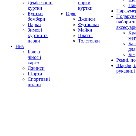
Демісезонні
парки
Па
куртки
куртки
Парфумер
Куртки
Одяг
Подарунк
бомбери
Джинси
набори т
Парки
Футболки
аксесуар
Зимові
Майки
Кра
куртки та
Плаття
мет
парки
Толстовки
Бал
Низ
для
Брюки
Біж
чінос і
Ремні, по
карго
Шарфи, б
Джинси
рукавиці
Шорти
Спортивні
штани