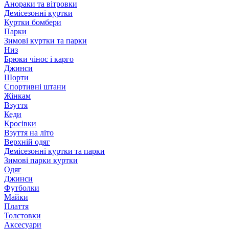
Анораки та вітровки
Демісезонні куртки
Куртки бомбери
Парки
Зимові куртки та парки
Низ
Брюки чінос і карго
Джинси
Шорти
Спортивні штани
Жінкам
Взуття
Кеди
Кросівки
Взуття на літо
Верхній одяг
Демісезонні куртки та парки
Зимові парки куртки
Одяг
Джинси
Футболки
Майки
Плаття
Толстовки
Аксесуари