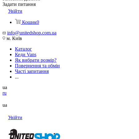
Задати питання
Увійти
Кошик
0
info@unitedshop.com.ua
м. Київ
Каталог
Кеди Vans
Як вибрати розмір?
Повернення та обмін
Часті запитання
...
ua
ru
ua
Увійти