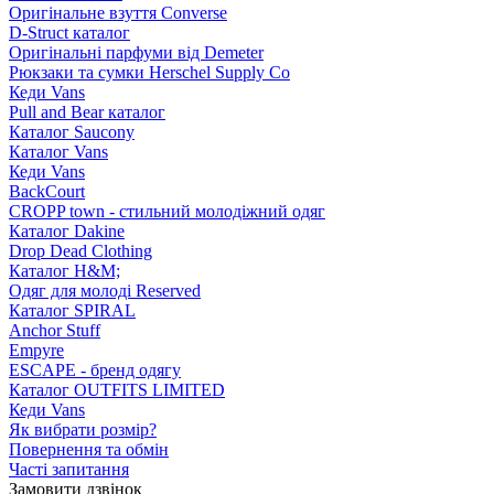
Оригінальне взуття Converse
D-Struct каталог
Оригінальні парфуми від Demeter
Рюкзаки та сумки Herschel Supply Co
Кеди Vans
Pull and Bear каталог
Каталог Saucony
Каталог Vans
Кеди Vans
BackCourt
CROPP town - стильний молодіжний одяг
Каталог Dakine
Drop Dead Clothing
Каталог H&M;
Одяг для молоді Reserved
Каталог SPIRAL
Anchor Stuff
Empyre
ESCAPE - бренд одягу
Каталог OUTFITS LIMITED
Кеди Vans
Як вибрати розмір?
Повернення та обмін
Часті запитання
Замовити дзвінок