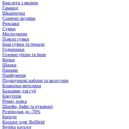
Браслети з якорем
Гаманці
Шкарпетки
Сонячні окуляри
Рюкзаки
Сумки
Месенджери
Поясні сумки
Інші сумки та пенали
Годинники
Головні убори та інше
Кепки
Шапки
Панами
Парфумерія
Подарункові набори та аксесуари
Краватки-метелики
Бальзами для губ
Біжутерія
Ремні, пояса
Шарфи, бафи та рукавиці
Розпродаж до -70%
Бренди
Каталог одяг Bellfield
Beshka каталог