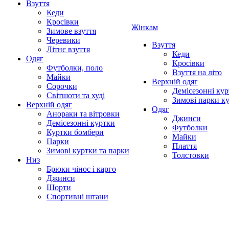
Взуття
Кеди
Кросівки
Жінкам
Зимове взуття
Черевики
Взуття
Літнє взуття
Кеди
Одяг
Кросівки
Футболки, поло
Взуття на літо
Майки
Верхній одяг
Сорочки
Демісезонні кур
Світшоти та худі
Зимові парки к
Верхній одяг
Одяг
Анораки та вітровки
Джинси
Демісезонні куртки
Футболки
Куртки бомбери
Майки
Парки
Плаття
Зимові куртки та парки
Толстовки
Низ
Брюки чінос і карго
Джинси
Шорти
Спортивні штани