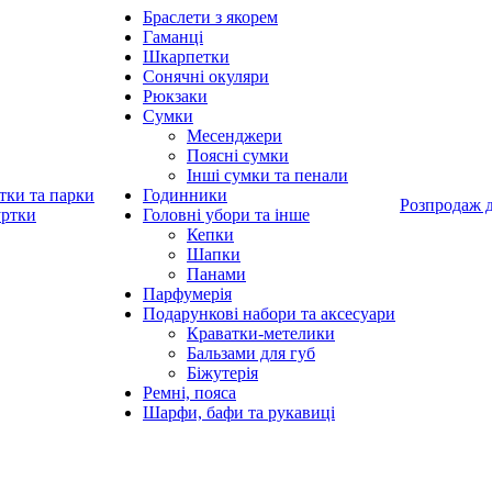
Браслети з якорем
Гаманці
Шкарпетки
Сонячні окуляри
Рюкзаки
Сумки
Месенджери
Поясні сумки
Інші сумки та пенали
тки та парки
Годинники
Розпродаж 
уртки
Головні убори та інше
Кепки
Шапки
Панами
Парфумерія
Подарункові набори та аксесуари
Краватки-метелики
Бальзами для губ
Біжутерія
Ремні, пояса
Шарфи, бафи та рукавиці