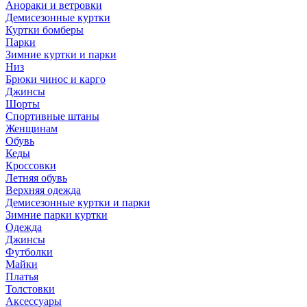
Анораки и ветровки
Демисезонные куртки
Куртки бомберы
Парки
Зимние куртки и парки
Низ
Брюки чинос и карго
Джинсы
Шорты
Спортивные штаны
Женщинам
Обувь
Кеды
Кроссовки
Летняя обувь
Верхняя одежда
Демисезонные куртки и парки
Зимние парки куртки
Одежда
Джинсы
Футболки
Майки
Платья
Толстовки
Аксессуары