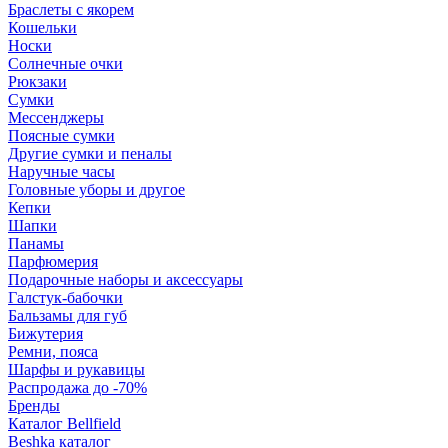
Браслеты с якорем
Кошельки
Носки
Солнечные очки
Рюкзаки
Сумки
Мессенджеры
Поясные сумки
Другие сумки и пеналы
Наручные часы
Головные уборы и другое
Кепки
Шапки
Панамы
Парфюмерия
Подарочные наборы и аксессуары
Галстук-бабочки
Бальзамы для губ
Бижутерия
Ремни, пояса
Шарфы и рукавицы
Распродажа до -70%
Бренды
Каталог Bellfield
Beshka каталог