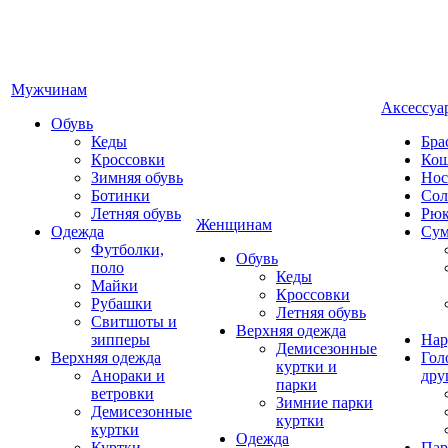
Мужчинам
Аксессуа
Обувь
Кеды
Бра
Кроссовки
Кош
Зимняя обувь
Нос
Ботинки
Сол
Летняя обувь
Рюк
Женщинам
Одежда
Су
Футболки,
Обувь
поло
Кеды
Майки
Кроссовки
Рубашки
Летняя обувь
Свитшоты и
Верхняя одежда
зипперы
Нар
Демисезонные
Верхняя одежда
Гол
куртки и
Анораки и
дру
парки
ветровки
Зимние парки
Демисезонные
куртки
куртки
Одежда
Куртки
Пар