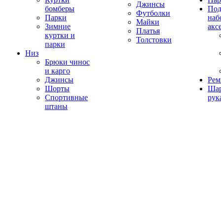
Джинсы
бомберы
Под
Футболки
Парки
наб
Майки
Зимние
акс
Платья
куртки и
Толстовки
парки
Низ
Брюки чинос
и карго
Джинсы
Рем
Шорты
Ша
Спортивные
рук
штаны