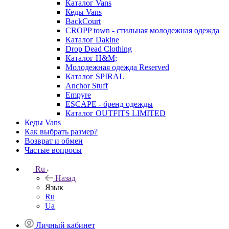
Каталог Vans
Кеды Vans
BackCourt
CROPP town - стильная молодежная одежда
Каталог Dakine
Drop Dead Clothing
Каталог H&M;
Молодежная одежда Reserved
Каталог SPIRAL
Anchor Stuff
Empyre
ESCAPE - бренд одежды
Каталог OUTFITS LIMITED
Кеды Vans
Как выбрать размер?
Возврат и обмен
Частые вопросы
Ru
Назад
Язык
Ru
Ua
Личный кабинет