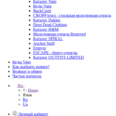
Каталог Vans
Кеды Vans
BackCourt
CROPP town - стильная молодежная одежда
Каталог Dakine
Drop Dead Clothing
Каталог H&M;
Молодежная одежда Reserved
Каталог SPIRAL
Anchor Stuff
Empyre
ESCAPE - бренд одежды
Каталог OUTFITS LIMITED
Кеды Vans
Как выбрать размер?
Возврат и обмен
Частые вопросы
Ru
Назад
Язык
Ru
Ua
Личный кабинет