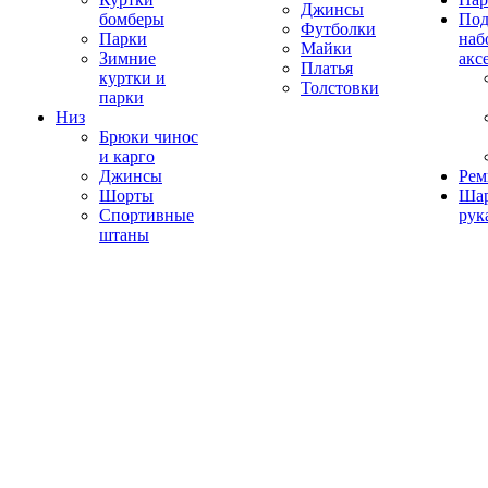
Джинсы
бомберы
Под
Футболки
Парки
наб
Майки
Зимние
акс
Платья
куртки и
Толстовки
парки
Низ
Брюки чинос
и карго
Джинсы
Рем
Шорты
Ша
Спортивные
рук
штаны