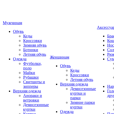
Мужчинам
Аксессуа
Обувь
Кеды
Бра
Кроссовки
Кош
Зимняя обувь
Нос
Ботинки
Сол
Летняя обувь
Рюк
Женщинам
Одежда
Су
Футболки,
Обувь
поло
Кеды
Майки
Кроссовки
Рубашки
Летняя обувь
Свитшоты и
Верхняя одежда
зипперы
Нар
Демисезонные
Верхняя одежда
Гол
куртки и
Анораки и
дру
парки
ветровки
Зимние парки
Демисезонные
куртки
куртки
Одежда
Куртки
Пар