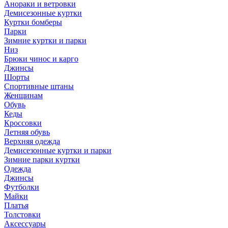
Анораки и ветровки
Демисезонные куртки
Куртки бомберы
Парки
Зимние куртки и парки
Низ
Брюки чинос и карго
Джинсы
Шорты
Спортивные штаны
Женщинам
Обувь
Кеды
Кроссовки
Летняя обувь
Верхняя одежда
Демисезонные куртки и парки
Зимние парки куртки
Одежда
Джинсы
Футболки
Майки
Платья
Толстовки
Аксессуары