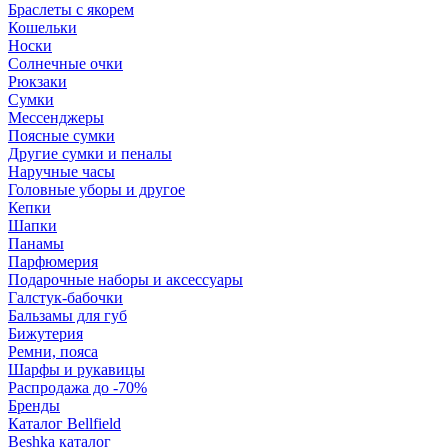
Браслеты с якорем
Кошельки
Носки
Солнечные очки
Рюкзаки
Сумки
Мессенджеры
Поясные сумки
Другие сумки и пеналы
Наручные часы
Головные уборы и другое
Кепки
Шапки
Панамы
Парфюмерия
Подарочные наборы и аксессуары
Галстук-бабочки
Бальзамы для губ
Бижутерия
Ремни, пояса
Шарфы и рукавицы
Распродажа до -70%
Бренды
Каталог Bellfield
Beshka каталог