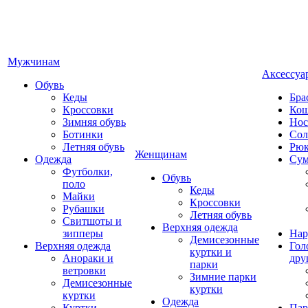
Мужчинам
Аксессуа
Обувь
Кеды
Бра
Кроссовки
Кош
Зимняя обувь
Нос
Ботинки
Сол
Летняя обувь
Рюк
Женщинам
Одежда
Су
Футболки,
Обувь
поло
Кеды
Майки
Кроссовки
Рубашки
Летняя обувь
Свитшоты и
Верхняя одежда
зипперы
Нар
Демисезонные
Верхняя одежда
Гол
куртки и
Анораки и
дру
парки
ветровки
Зимние парки
Демисезонные
куртки
куртки
Одежда
Куртки
Пар