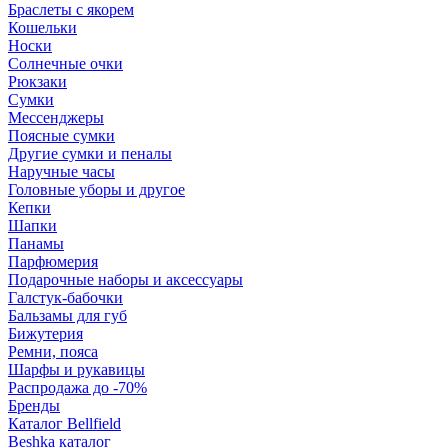
Браслеты с якорем
Кошельки
Носки
Солнечные очки
Рюкзаки
Сумки
Мессенджеры
Поясные сумки
Другие сумки и пеналы
Наручные часы
Головные уборы и другое
Кепки
Шапки
Панамы
Парфюмерия
Подарочные наборы и аксессуары
Галстук-бабочки
Бальзамы для губ
Бижутерия
Ремни, пояса
Шарфы и рукавицы
Распродажа до -70%
Бренды
Каталог Bellfield
Beshka каталог