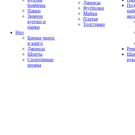
Джинсы
бомберы
Под
Футболки
Парки
наб
Майки
Зимние
акс
Платья
куртки и
Толстовки
парки
Низ
Брюки чинос
и карго
Джинсы
Рем
Шорты
Ша
Спортивные
рук
штаны