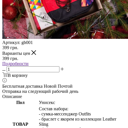
Артикул:
gb001
399
грн.
Варианты цен
399
грн.
Подробности
В корзину
Бесплатная доставка Новой Почтой
Отправка на следующий рабочий день
Описание
Пол
Унисекс
Состав набора:
- сумка-мессенджер Outfits
- браслет с якорем из коллекции Leather
ТОВАР
Sling