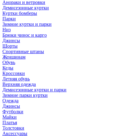
Анораки и ветровки
Демисезонные куртки
Куртки бомберы
Парки
Зимние куртки и парки
Низ
Брюки чинос и карго
Джинсы
Шорты
Спортивные штаны
Женщинам
Обувь
Кеды
Кроссовки
Летняя обувь
Верхняя одежда
Демисезонные куртки и парки
Зимние парки куртки
Одежда
Джинсы
Футболки
Майки
Платья
Толстовки
Аксессуары