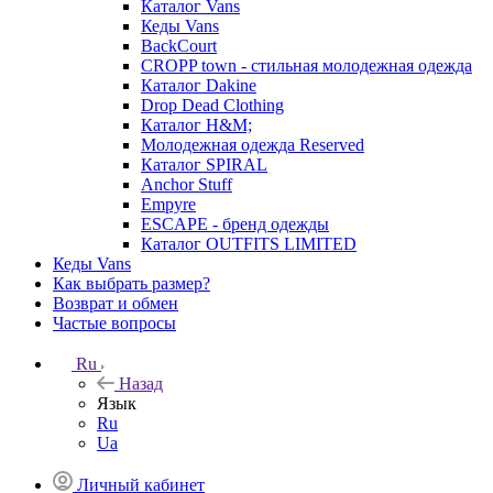
Каталог Vans
Кеды Vans
BackCourt
CROPP town - стильная молодежная одежда
Каталог Dakine
Drop Dead Clothing
Каталог H&M;
Молодежная одежда Reserved
Каталог SPIRAL
Anchor Stuff
Empyre
ESCAPE - бренд одежды
Каталог OUTFITS LIMITED
Кеды Vans
Как выбрать размер?
Возврат и обмен
Частые вопросы
Ru
Назад
Язык
Ru
Ua
Личный кабинет