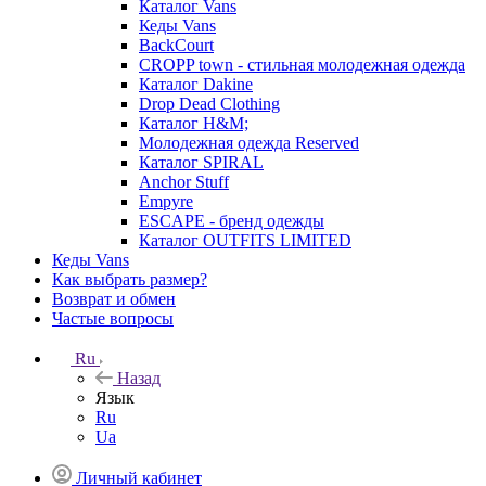
Каталог Vans
Кеды Vans
BackCourt
CROPP town - стильная молодежная одежда
Каталог Dakine
Drop Dead Clothing
Каталог H&M;
Молодежная одежда Reserved
Каталог SPIRAL
Anchor Stuff
Empyre
ESCAPE - бренд одежды
Каталог OUTFITS LIMITED
Кеды Vans
Как выбрать размер?
Возврат и обмен
Частые вопросы
Ru
Назад
Язык
Ru
Ua
Личный кабинет