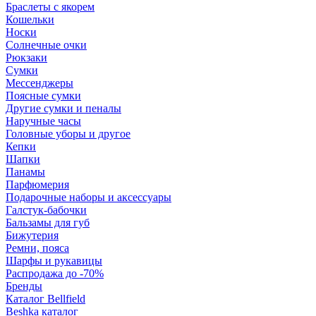
Браслеты с якорем
Кошельки
Носки
Солнечные очки
Рюкзаки
Сумки
Мессенджеры
Поясные сумки
Другие сумки и пеналы
Наручные часы
Головные уборы и другое
Кепки
Шапки
Панамы
Парфюмерия
Подарочные наборы и аксессуары
Галстук-бабочки
Бальзамы для губ
Бижутерия
Ремни, пояса
Шарфы и рукавицы
Распродажа до -70%
Бренды
Каталог Bellfield
Beshka каталог