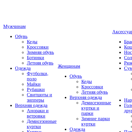
Мужчинам
Аксессуа
Обувь
Кеды
Бра
Кроссовки
Кош
Зимняя обувь
Нос
Ботинки
Сол
Летняя обувь
Рюк
Женщинам
Одежда
Су
Футболки,
Обувь
поло
Кеды
Майки
Кроссовки
Рубашки
Летняя обувь
Свитшоты и
Верхняя одежда
зипперы
Нар
Демисезонные
Верхняя одежда
Гол
куртки и
Анораки и
дру
парки
ветровки
Зимние парки
Демисезонные
куртки
куртки
Одежда
Куртки
Пар