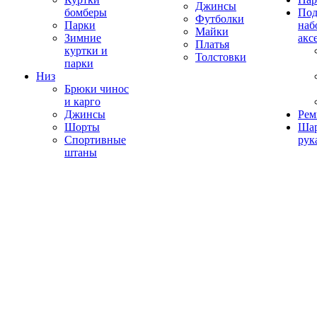
Джинсы
бомберы
Под
Футболки
Парки
наб
Майки
Зимние
акс
Платья
куртки и
Толстовки
парки
Низ
Брюки чинос
и карго
Джинсы
Рем
Шорты
Ша
Спортивные
рук
штаны