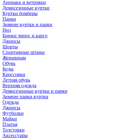
Анораки и ветровки
Демисезонные куртки
Куртки бомберы
Парки
Зимние куртки и парки
Низ
Брюки чинос и карго
Джинсы
Шорты
Спортивные штаны
Женщинам
Обувь
Кеды
Кроссовки
Летняя обувь
Верхняя одежда
Демисезонные куртки и парки
Зимние парки куртки
Одежда
Джинсы
Футболки
Майки
Платья
Толстовки
Аксессуары