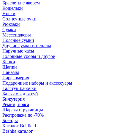
Браслеты с якорем
Кошельки
Носки
Солнечные очки
Рюкзаки
Сумки
Мессенджеры
Поясные сумки
Другие сумки и пеналы
Наручные часы
Головные уборы и другое
Кепки
Шапки
Панамы
Парфюмерия
Подарочные наборы и аксессуары
Галстук-бабочки
Бальзамы для губ
Бижутерия
Ремни, пояса
Шарфы и рукавицы
Распродажа до -70%
Бренды
Каталог Bellfield
Beshka каталог