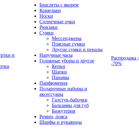
Браслеты с якорем
Кошельки
Носки
Солнечные очки
Рюкзаки
Сумки
Мессенджеры
Поясные сумки
Другие сумки и пеналы
ртки и
Наручные часы
Распродажа 
Головные уборы и другое
-70%
ртки
Кепки
Шапки
Панамы
Парфюмерия
Подарочные наборы и
аксессуары
Галстук-бабочки
Бальзамы для губ
Бижутерия
Ремни, пояса
Шарфы и рукавицы