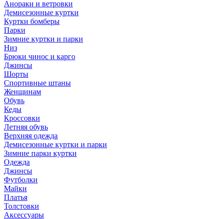
Анораки и ветровки
Демисезонные куртки
Куртки бомберы
Парки
Зимние куртки и парки
Низ
Брюки чинос и карго
Джинсы
Шорты
Спортивные штаны
Женщинам
Обувь
Кеды
Кроссовки
Летняя обувь
Верхняя одежда
Демисезонные куртки и парки
Зимние парки куртки
Одежда
Джинсы
Футболки
Майки
Платья
Толстовки
Аксессуары