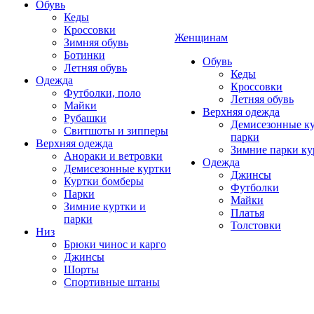
Обувь
Кеды
Кроссовки
Женщинам
Зимняя обувь
Ботинки
Обувь
Летняя обувь
Кеды
Одежда
Кроссовки
Футболки, поло
Летняя обувь
Майки
Верхняя одежда
Рубашки
Демисезонные ку
Свитшоты и зипперы
парки
Верхняя одежда
Зимние парки ку
Анораки и ветровки
Одежда
Демисезонные куртки
Джинсы
Куртки бомберы
Футболки
Парки
Майки
Зимние куртки и
Платья
парки
Толстовки
Низ
Брюки чинос и карго
Джинсы
Шорты
Спортивные штаны