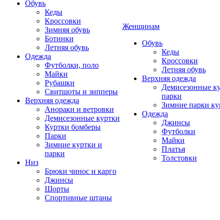
Обувь
Кеды
Кроссовки
Женщинам
Зимняя обувь
Ботинки
Обувь
Летняя обувь
Кеды
Одежда
Кроссовки
Футболки, поло
Летняя обувь
Майки
Верхняя одежда
Рубашки
Демисезонные ку
Свитшоты и зипперы
парки
Верхняя одежда
Зимние парки ку
Анораки и ветровки
Одежда
Демисезонные куртки
Джинсы
Куртки бомберы
Футболки
Парки
Майки
Зимние куртки и
Платья
парки
Толстовки
Низ
Брюки чинос и карго
Джинсы
Шорты
Спортивные штаны