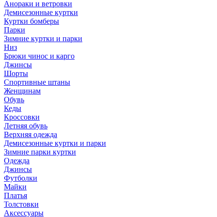
Анораки и ветровки
Демисезонные куртки
Куртки бомберы
Парки
Зимние куртки и парки
Низ
Брюки чинос и карго
Джинсы
Шорты
Спортивные штаны
Женщинам
Обувь
Кеды
Кроссовки
Летняя обувь
Верхняя одежда
Демисезонные куртки и парки
Зимние парки куртки
Одежда
Джинсы
Футболки
Майки
Платья
Толстовки
Аксессуары