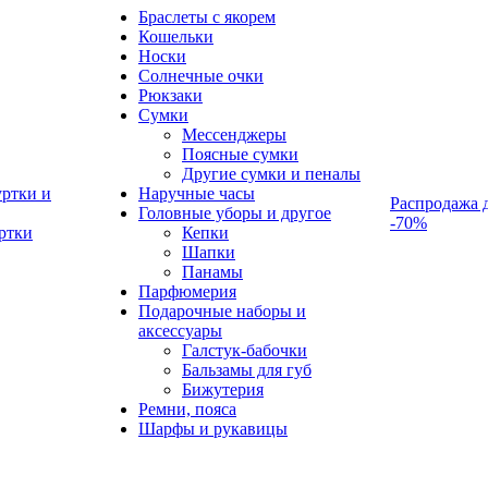
Браслеты с якорем
Кошельки
Носки
Солнечные очки
Рюкзаки
Сумки
Мессенджеры
Поясные сумки
Другие сумки и пеналы
ртки и
Наручные часы
Распродажа 
Головные уборы и другое
-70%
ртки
Кепки
Шапки
Панамы
Парфюмерия
Подарочные наборы и
аксессуары
Галстук-бабочки
Бальзамы для губ
Бижутерия
Ремни, пояса
Шарфы и рукавицы