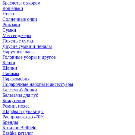
Браслеты с якорем
Кошельки
Носки
Солнечные очки
Рюкзаки
Сумки
Мессенджеры
Поясные сумки
Другие сумки и пеналы
Наручные часы
Головные уборы и другое
Кепки
Шапки
Панамы
Парфюмерия
Подарочные наборы и аксессуары
Галстук-бабочки
Бальзамы для губ
Бижутерия
Ремни, пояса
Шарфы и рукавицы
Распродажа до -70%
Бренды
Каталог Bellfield
Beshka каталог