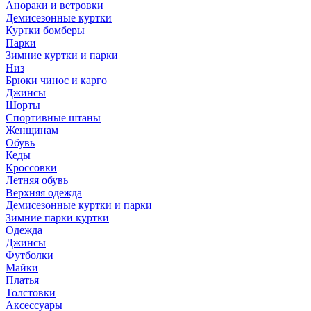
Анораки и ветровки
Демисезонные куртки
Куртки бомберы
Парки
Зимние куртки и парки
Низ
Брюки чинос и карго
Джинсы
Шорты
Спортивные штаны
Женщинам
Обувь
Кеды
Кроссовки
Летняя обувь
Верхняя одежда
Демисезонные куртки и парки
Зимние парки куртки
Одежда
Джинсы
Футболки
Майки
Платья
Толстовки
Аксессуары