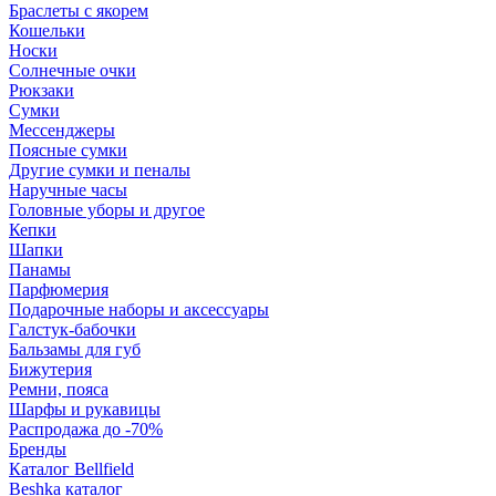
Браслеты с якорем
Кошельки
Носки
Солнечные очки
Рюкзаки
Сумки
Мессенджеры
Поясные сумки
Другие сумки и пеналы
Наручные часы
Головные уборы и другое
Кепки
Шапки
Панамы
Парфюмерия
Подарочные наборы и аксессуары
Галстук-бабочки
Бальзамы для губ
Бижутерия
Ремни, пояса
Шарфы и рукавицы
Распродажа до -70%
Бренды
Каталог Bellfield
Beshka каталог