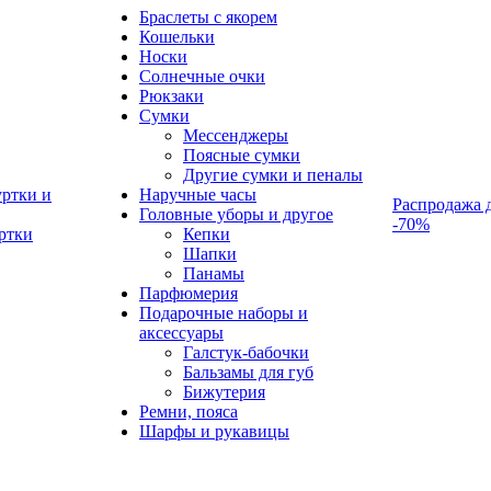
Браслеты с якорем
Кошельки
Носки
Солнечные очки
Рюкзаки
Сумки
Мессенджеры
Поясные сумки
Другие сумки и пеналы
ртки и
Наручные часы
Распродажа 
Головные уборы и другое
-70%
ртки
Кепки
Шапки
Панамы
Парфюмерия
Подарочные наборы и
аксессуары
Галстук-бабочки
Бальзамы для губ
Бижутерия
Ремни, пояса
Шарфы и рукавицы