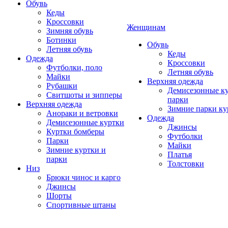
Обувь
Кеды
Кроссовки
Женщинам
Зимняя обувь
Ботинки
Обувь
Летняя обувь
Кеды
Одежда
Кроссовки
Футболки, поло
Летняя обувь
Майки
Верхняя одежда
Рубашки
Демисезонные ку
Свитшоты и зипперы
парки
Верхняя одежда
Зимние парки ку
Анораки и ветровки
Одежда
Демисезонные куртки
Джинсы
Куртки бомберы
Футболки
Парки
Майки
Зимние куртки и
Платья
парки
Толстовки
Низ
Брюки чинос и карго
Джинсы
Шорты
Спортивные штаны