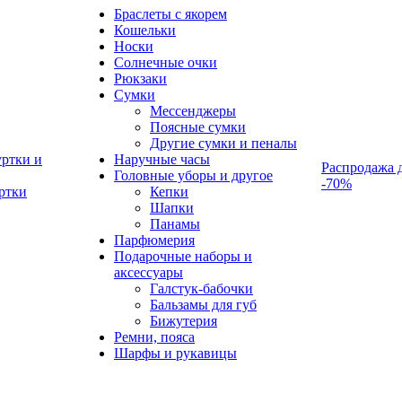
Браслеты с якорем
Кошельки
Носки
Солнечные очки
Рюкзаки
Сумки
Мессенджеры
Поясные сумки
Другие сумки и пеналы
ртки и
Наручные часы
Распродажа 
Головные уборы и другое
-70%
ртки
Кепки
Шапки
Панамы
Парфюмерия
Подарочные наборы и
аксессуары
Галстук-бабочки
Бальзамы для губ
Бижутерия
Ремни, пояса
Шарфы и рукавицы