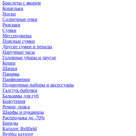
Браслеты с якорем
Кошельки
Носки
Солнечные очки
Рюкзаки
Сумки
Мессенджеры
Поясные сумки
Другие сумки и пеналы
Наручные часы
Головные уборы и другое
Кепки
Шапки
Панамы
Парфюмерия
Подарочные наборы и аксессуары
Галстук-бабочки
Бальзамы для губ
Бижутерия
Ремни, пояса
Шарфы и рукавицы
Распродажа до -70%
Бренды
Каталог Bellfield
Beshka каталог