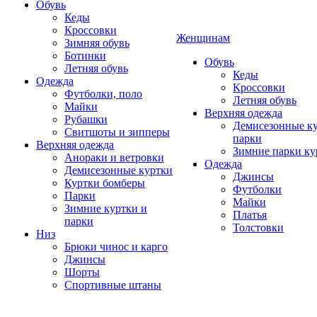
Обувь
Кеды
Кроссовки
Женщинам
Зимняя обувь
Ботинки
Обувь
Летняя обувь
Кеды
Одежда
Кроссовки
Футболки, поло
Летняя обувь
Майки
Верхняя одежда
Рубашки
Демисезонные ку
Свитшоты и зипперы
парки
Верхняя одежда
Зимние парки ку
Анораки и ветровки
Одежда
Демисезонные куртки
Джинсы
Куртки бомберы
Футболки
Парки
Майки
Зимние куртки и
Платья
парки
Толстовки
Низ
Брюки чинос и карго
Джинсы
Шорты
Спортивные штаны