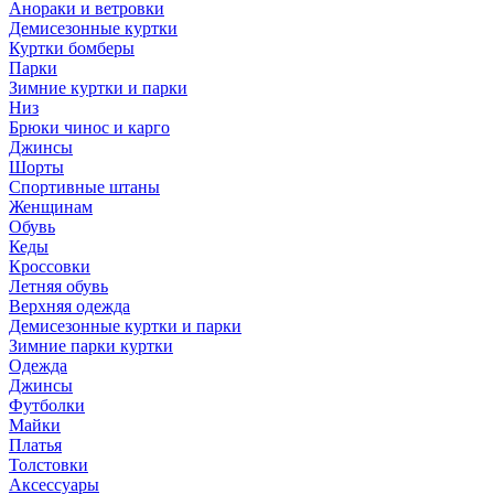
Анораки и ветровки
Демисезонные куртки
Куртки бомберы
Парки
Зимние куртки и парки
Низ
Брюки чинос и карго
Джинсы
Шорты
Спортивные штаны
Женщинам
Обувь
Кеды
Кроссовки
Летняя обувь
Верхняя одежда
Демисезонные куртки и парки
Зимние парки куртки
Одежда
Джинсы
Футболки
Майки
Платья
Толстовки
Аксессуары