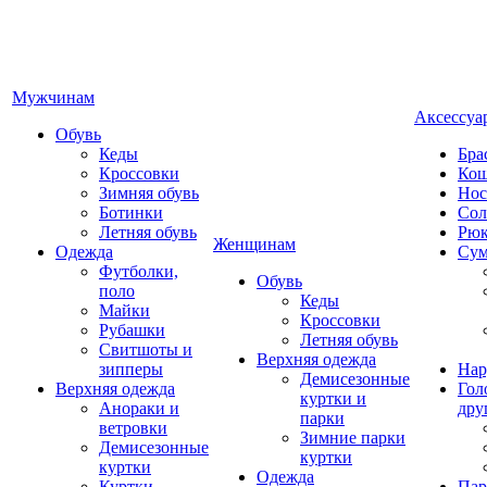
Мужчинам
Аксессуа
Обувь
Кеды
Бра
Кроссовки
Кош
Зимняя обувь
Нос
Ботинки
Сол
Летняя обувь
Рюк
Женщинам
Одежда
Су
Футболки,
Обувь
поло
Кеды
Майки
Кроссовки
Рубашки
Летняя обувь
Свитшоты и
Верхняя одежда
зипперы
Нар
Демисезонные
Верхняя одежда
Гол
куртки и
Анораки и
дру
парки
ветровки
Зимние парки
Демисезонные
куртки
куртки
Одежда
Куртки
Пар