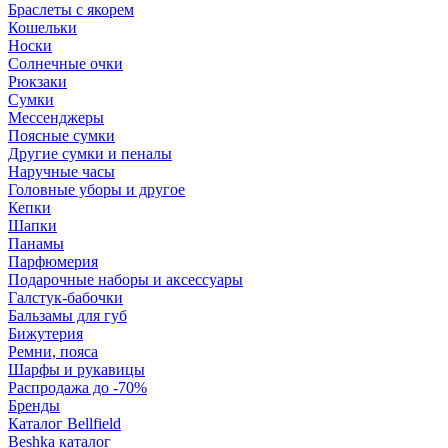
Браслеты с якорем
Кошельки
Носки
Солнечные очки
Рюкзаки
Сумки
Мессенджеры
Поясные сумки
Другие сумки и пеналы
Наручные часы
Головные уборы и другое
Кепки
Шапки
Панамы
Парфюмерия
Подарочные наборы и аксессуары
Галстук-бабочки
Бальзамы для губ
Бижутерия
Ремни, пояса
Шарфы и рукавицы
Распродажа до -70%
Бренды
Каталог Bellfield
Beshka каталог