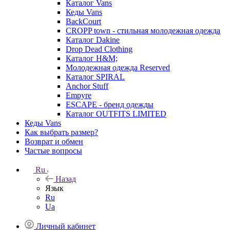
Каталог Vans
Кеды Vans
BackCourt
CROPP town - стильная молодежная одежда
Каталог Dakine
Drop Dead Clothing
Каталог H&M;
Молодежная одежда Reserved
Каталог SPIRAL
Anchor Stuff
Empyre
ESCAPE - бренд одежды
Каталог OUTFITS LIMITED
Кеды Vans
Как выбрать размер?
Возврат и обмен
Частые вопросы
Ru
Назад
Язык
Ru
Ua
Личный кабинет