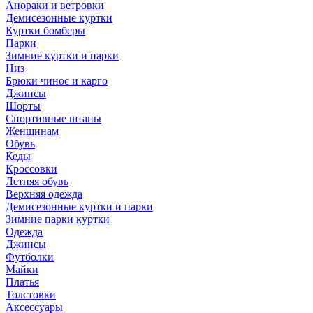
Анораки и ветровки
Демисезонные куртки
Куртки бомберы
Парки
Зимние куртки и парки
Низ
Брюки чинос и карго
Джинсы
Шорты
Спортивные штаны
Женщинам
Обувь
Кеды
Кроссовки
Летняя обувь
Верхняя одежда
Демисезонные куртки и парки
Зимние парки куртки
Одежда
Джинсы
Футболки
Майки
Платья
Толстовки
Аксессуары