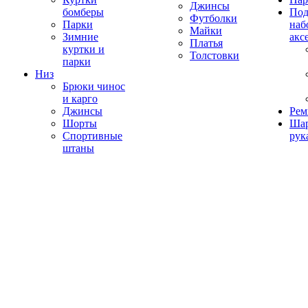
Джинсы
бомберы
Под
Футболки
Парки
наб
Майки
Зимние
акс
Платья
куртки и
Толстовки
парки
Низ
Брюки чинос
и карго
Джинсы
Рем
Шорты
Ша
Спортивные
рук
штаны