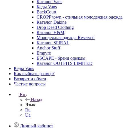
Каталог Vans
Кеды Vans
BackCourt
CROPP town - стильная молодежная одежда
Каталог Dakine
Drop Dead Clothing
Каталог H&M;
Молодежная одежда Reserved
Каталог SPIRAL
Anchor Stuff
Empyre
ESCAPE - бренд одежды
Каталог OUTFITS LIMITED
Кеды Vans
Как выбрать размер?
Возврат и обмен
Частые вопросы
Ru
Назад
Язык
Ru
Ua
Личный кабинет