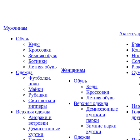
Мужчинам
Аксессуа
Обувь
Кеды
Бра
Кроссовки
Кош
Зимняя обувь
Нос
Ботинки
Сол
Летняя обувь
Рюк
Женщинам
Одежда
Су
Футболки,
Обувь
поло
Кеды
Майки
Кроссовки
Рубашки
Летняя обувь
Свитшоты и
Верхняя одежда
зипперы
Нар
Демисезонные
Верхняя одежда
Гол
куртки и
Анораки и
дру
парки
ветровки
Зимние парки
Демисезонные
куртки
куртки
Одежда
Куртки
Пар