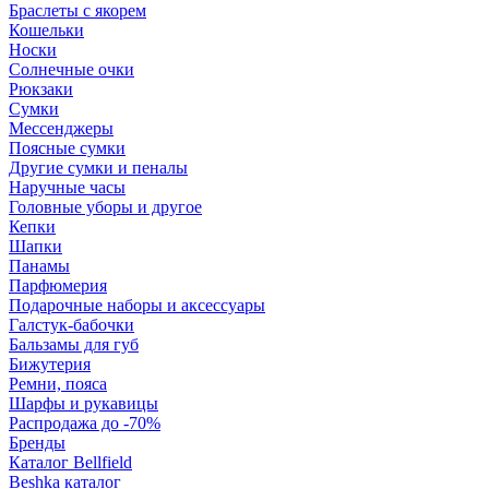
Браслеты с якорем
Кошельки
Носки
Солнечные очки
Рюкзаки
Сумки
Мессенджеры
Поясные сумки
Другие сумки и пеналы
Наручные часы
Головные уборы и другое
Кепки
Шапки
Панамы
Парфюмерия
Подарочные наборы и аксессуары
Галстук-бабочки
Бальзамы для губ
Бижутерия
Ремни, пояса
Шарфы и рукавицы
Распродажа до -70%
Бренды
Каталог Bellfield
Beshka каталог