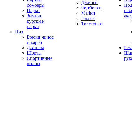
Джинсы
бомберы
Под
Футболки
Парки
наб
Майки
Зимние
акс
Платья
куртки и
Толстовки
парки
Низ
Брюки чинос
и карго
Джинсы
Рем
Шорты
Ша
Спортивные
рук
штаны