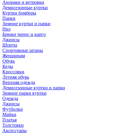
Анораки и ветровки
Демисезонные куртки
Куртки бомберы
Парки
Зимние куртки и парки
Низ
Брюки чинос и карго
Джинсы
Шорты
Спортивные штаны
Женщинам
Обувь
Кеды
Кроссовки
Летняя обувь
Верхняя одежда
Демисезонные куртки и парки
Зимние парки куртки
Одежда
Джинсы
Футболки
Майки
Платья
Толстовки
Аксессуары